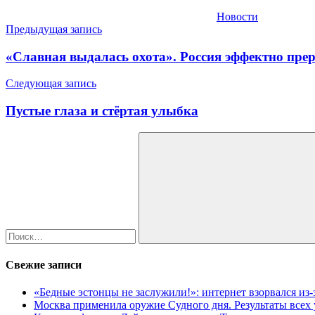
Новости
Навигация
Предыдущая запись
по
«Славная выдалась охота». Россия эффектно прер
записям
Следующая запись
Пустые глаза и стёртая улыбка
Найти:
Поиск
Свежие записи
«Бедные эстонцы не заслужили!»: интернет взорвался из
Москва применила оружие Судного дня. Результаты всех