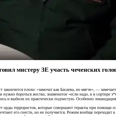
товил мистеру ЗЕ участь чеченских голо
т закончится плохо: «замочат как Басаева, но мягче», — замечае
ми нужно бороться жестко, знаменитое «если надо, и в сортире з
лись и выбили их практически подчистую. Особенно ликвидация 
дает орды террористов, которые совершают теракты при помощи 
ечтают его снести, но не получается. Режим вообще переходит 