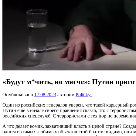
«Будут м*чить, но мягче»: Путин приго
Опубликовано
17.08.2023
автором
Politikys
Один из российских генералов уверен, что такой карьерный рос
Путин еще в начале своего правления сказал, что с террориста
российских спецслужб. С террористами с тех пор не церемони
А что делает комик, захвативший власть в целой стране? Соз
одним из самых любимых объектов этой братии: видимо, они м