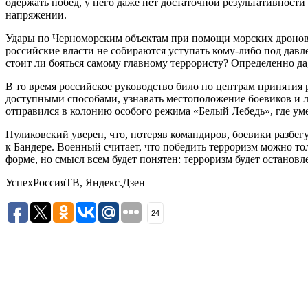
одержать побед, у него даже нет достаточной результативности
напряжении.
Удары по Черноморским объектам при помощи морских дронов у
российские власти не собираются уступать кому-либо под давле
стоит ли бояться самому главному террористу? Определенно да
В то время российское руководство било по центрам принятия
доступными способами, узнавать местоположение боевиков и ли
отправился в колонию особого режима «Белый Лебедь», где уме
Пуликовский уверен, что, потеряв командиров, боевики разбег
к Бандере. Военный считает, что победить терроризм можно то
форме, но смысл всем будет понятен: терроризм будет остановл
УспехРоссияТВ, Яндекс.Дзен
24