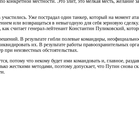
 по конкретной местности. Это злит, это мелкая месть, желание 
частились. Уже пострадал один танкер, который на момент ата
нием или возвращаться в невыгодную для себя зерновую сделку. 
, как считает генерал-лейтенант Константин Пуликовский, котор
 решений. В результате гибли полевые командиры, неофициально
квидировать их. В результате работы правоохранительных орган
р при неизвестных обстоятельствах.
утся, потому что некому будет ими командовать и, главное, раз
лько жесткими методами, поэтому допускает, что Путин снова ск
ен.