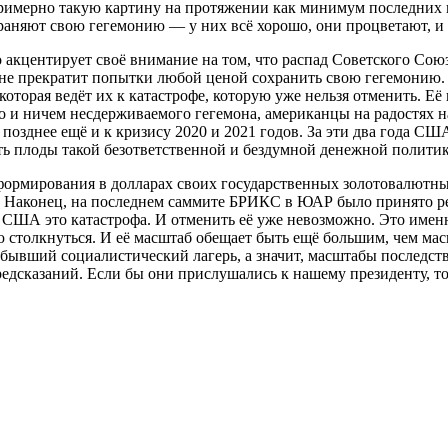
римерно такую картину на протяжении как минимум последних н
храняют свою гегемонию — у них всё хорошо, они процветают, и
 акцентирует своё внимание на том, что распад Советского Сою
н не прекратит попытки любой ценой сохранить свою гегемонию. 
торая ведёт их к катастрофе, которую уже нельзя отменить. Её 
го и ничем несдерживаемого гегемона, американцы на радостях 
 позднее ещё и к кризису 2020 и 2021 годов. За эти два года 
ать плоды такой безответственной и бездумной денежной полити
т формирования в долларах своих государственных золотовалютны
. Наконец, на последнем саммите БРИКС в ЮАР было принято 
 США это катастрофа. И отменить её уже невозможно. Это именн
 столкнуться. И её масштаб обещает быть ещё большим, чем мас
м бывший социалистический лагерь, а значит, масштабы последств
редсказаний. Если бы они прислушались к нашему президенту, то