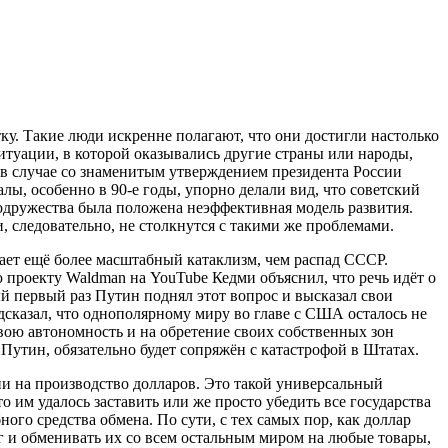
ку. Такие люди искренне полагают, что они достигли настолько
ситуации, в которой оказывались другие страны или народы,
в случае со знаменитым утверждением президента России
ы, особенно в 90-е годы, упорно делали вид, что советский
содружества была положена неэффективная модель развития.
, следовательно, не столкнутся с такими же проблемами.
ает ещё более масштабный катаклизм, чем распад СССР.
 проекту Waldman на YouTube Кедми объяснил, что речь идёт о
й первый раз Путин поднял этот вопрос и высказал свои
дсказал, что однополярному миру во главе с США осталось не
свою автономность и на обретение своих собственных зон
 Путин, обязательно будет сопряжён с катастрофой в Штатах.
и на производство долларов. Это такой универсальный
 им удалось заставить или же просто убедить все государства
ого средства обмена. По сути, с тех самых пор, как доллар
г и обменивать их со всем остальным миром на любые товары,