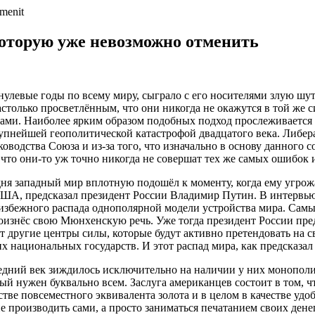
которую уже невозможно отменить
нулевые годы по всему миру, сыграло с его носителями злую шут
астолько просветлённым, что они никогда не окажутся в той же 
сами. Наиболее ярким образом подобных подход прослеживается 
упнейшей геополитической катастрофой двадцатого века. Либерал
оводства Союза и из-за того, что изначально в основу данного 
что они-то уж точно никогда не совершат тех же самых ошибок и
одня западный мир вплотную подошёл к моменту, когда ему угрож
 США, предсказал президент России Владимир Путин. В интервью
избежного распада однополярной модели устройства мира. Самы
произнёс свою Мюнхенскую речь. Уже тогда президент России пре
ут другие центры силы, которые будут активно претендовать на 
х национальных государств. И этот распад мира, как предсказал
ледний век зиждилось исключительно на наличии у них монополи
 нужен буквально всем. Заслуга американцев состоит в том, что
ве повсеместного эквивалента золота и в целом в качестве удобн
 производить сами, а просто заниматься печатанием своих дене