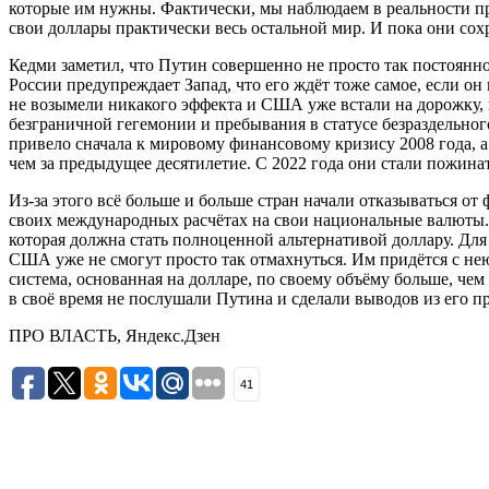
которые им нужны. Фактически, мы наблюдаем в реальности п
свои доллары практически весь остальной мир. И пока они со
Кедми заметил, что Путин совершенно не просто так постоянно
России предупреждает Запад, что его ждёт тоже самое, если о
не возымели никакого эффекта и США уже встали на дорожку, ко
безграничной гегемонии и пребывания в статусе безраздельно
привело сначала к мировому финансовому кризису 2008 года, а
чем за предыдущее десятилетие. С 2022 года они стали пожин
Из-за этого всё больше и больше стран начали отказываться о
своих международных расчётах на свои национальные валюты
которая должна стать полноценной альтернативой доллару. Для
США уже не смогут просто так отмахнуться. Им придётся с нею
система, основанная на долларе, по своему объёму больше, че
в своё время не послушали Путина и сделали выводов из его п
ПРО ВЛАСТЬ, Яндекс.Дзен
41