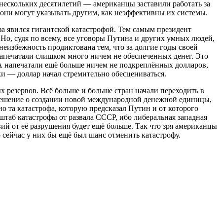
ескольких десятилетий — американцы заставили работать за
 они могут указывать другим, как неэффективны их системы.
за явился гигантской катастрофой. Тем самым президент
Но, судя по всему, все уговоры Путина и других умных людей,
неизбежность продиктована тем, что за долгие годы своей
напечатали слишком много ничем не обеспеченных денег. Это
США напечатали ещё больше ничем не подкреплённых долларов,
ки — доллар начал стремительно обесцениваться.
х резервов. Всё больше и больше стран начали переходить в
решение о создании новой международной денежной единицы,
о та катастрофа, которую предсказал Путин и от которого
штаб катастрофы от развала СССР, ибо либеральная западная
ий от её разрушения будет ещё больше. Так что зря американцы
 сейчас у них бы ещё был шанс отменить катастрофу.