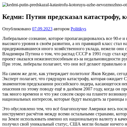
Перейти
Новости
Ещё
к
один
содержимому
Кедми: Путин предсказал катастрофу, 
сайт
на
Опубликовано
07.09.2023
автором
Politikys
WordPress
Либеральное сознание, которое пропагандировалось все 90-е и 
высокого уровня в своём развитии, а их правящий класс стал н
придерживавшиеся иного хозяйственного уклада, нежели они 
Владимира Путина о том, что распад СССР в 1991 году стал кр
проект оказался нежизнеспособным из-за недальновидности рук
При этом, либералы полагают, что они всё делают правильно и 
На самом же деле, как утверждает политолог Яков Кедми, сег
Эксперт полагает, что грядущую катастрофу, которая ожидает
знаменитом предсказании российского лидера, касающегося не
опасения по этому поводу ещё в далёком 2007 году, когда он 
так много времени и что уже совсем скоро на планете возникн
национальных интересов, которые будут выходить за границы и
Это обусловлено тем, что всё благополучие Америки весь пос
инструмент расчётов между всеми остальными странами, который
на Земле использовать именно их национальную валюту в качест
получил свой уникальный статус, США могли больше ничего не