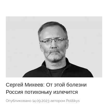
Перейти
Новости
Ещё
к
один
содержимому
сайт
на
WordPress
Сергей Михеев: От этой болезни
Россия потихоньку излечится
Опубликовано
14.09.2023
автором
Politikys