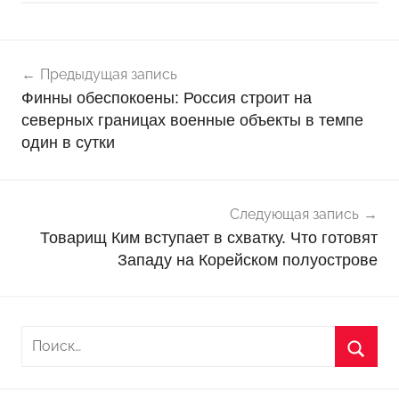
Навигация
Н
Предыдущая запись
о
по
Финны обеспокоены: Россия строит на
в
записям
северных границах военные объекты в темпе
о
один в сутки
с
т
и
Следующая запись
Товарищ Ким вступает в схватку. Что готовят
Западу на Корейском полуострове