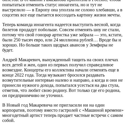
попытаться отменить статус иноагента, но и тут не
выстрелило — в Европу она уползла не солоно хлебавши, а в
соцсетях все еще пытается воссоздать картину жизни мечты.
Теперь команда иноагента надеется выступить весной, когда
билетов продадут побольше. Совсем отменять шоу не стали,
потому что свой гонорар артистка уже забрала — это, кстати,
были 250 тысяч евро, или 24 миллиона рублей… Вроде бы и
хорошо. Но больше таких щедрых авансов у Земфиры не
будет.
Андрей Макаревич, вынужденный тащить на своих плечах
всех детей и жен, один из первых получил справедливое
возмездие. Концерты его коллектива начали отменять еще в
конце 2022 года. Тогда музыкант бросился раздавать
возмутительные интервью налево и направо, а когда и они не
принесли нужного дохода, попытался усесться на два стула,
отметив, что любит свою родину. Вот только где его родина,
он предприимчиво не уточнил.
В Новый год Макаревича не пригласили ни на один
корпоратив, поэтому вместо гастролей с «Машиной времени»
многодетный артист теперь продает частные встречи с самим
собой.