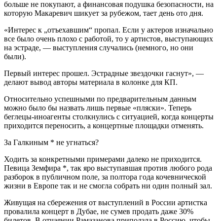
больше не покупают, а финансовая подушка безопасности, на
которую Макаревич шикует за рубежом, тает день ото дня.
«Интерес к „отъехавшим“ пропал. Если у актеров изначально
все было очень плохо с работой, то у артистов, выступающих
на эстраде, — выступления случались (немного, но они
были).
Первый интерес прошел. Эстрадные звездочки гаснут», —
делают вывод авторы материала в колонке для КП.
Относительно успешными по предварительным данным
можно было бы назвать лишь первые «пляски». Теперь
беглецы-иноагенты столкнулись с ситуацией, когда концерты
приходится переносить, а концертные площадки отменять.
За Галкиным * не угнаться?
Ходить за конкретными примерами далеко не приходится.
Певица Земфира *, так яро выступавшая против любого рода
разборок в публичном поле, за полтора года кочевнической
жизни в Европе так и не смогла собрать ни один полный зал.
Живущая на сбережения от выступлений в России артистка
провалила концерт в Дубае, не сумев продать даже 30%
билетов. В отчаянии Рамазанова приползла в Россию, чтобы