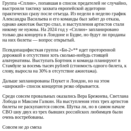
Группа «Сплин», попавшая в список предателей не случайно,
выстроили тактику захвата европейской аудитории
практически сразу после отъезда. Из недели в неделю график
Александра Васильева и его команды был забит до отказа,
однако ажиотаж быстро спал, и выступления артистов стали
никому не нужны. На 2024 год у «Сплин» запланировано
только два концерта в Лондоне и Будве, но будут ли проданы
на них билеты — вопрос открытый.
Псевдопацифисткая группа «Би-2»** идет проторенной
дорожкой в отсутствии хоть сколько-нибудь стоящей
альтернативы. Выступать Бортник и команда планируют в
Стамбуле за восемь тысяч рублей (стоимость одного билета, к
слову, выросла на 30% в отсутствие ажиотажа).
Дальше запланированы Пхукет и Лондон, но на этом
«широкий» список концертов резко обрывается.
Среди совсем провальных оказались Вера Брежнева, Светлана
Лобода и Максим Галкин. На выступления этих трех артистов
билеты не раскупаются совсем. Шутка ли, но в самом начале
СВО шоу двух из трех бывших российских любимцев были
очень востребованы.
Совсем не до смеха