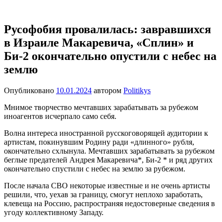
Перейти
Новости
Ещё
к
один
содержимому
Русофобия провалилась: завравшихся
сайт
в Израиле Макаревича, «Сплин» и
на
WordPress
Би-2 окончательно опустили с небес на
землю
Опубликовано
10.01.2024
автором
Politikys
Мнимое творчество мечтавших зарабатывать за рубежом
иноагентов исчерпало само себя.
Волна интереса иностранной русскоговорящей аудитории к
артистам, покинувшим Родину ради «длинного» рубля,
окончательно схлынула. Мечтавших зарабатывать за рубежом
беглые предателей Андрея Макаревича*, Би-2 * и ряд других
окончательно спустили с небес на землю за рубежом.
После начала СВО некоторые известные и не очень артисты
решили, что, уехав за границу, смогут неплохо заработать,
клевеща на Россию, распространяя недостоверные сведения в
угоду коллективному Западу.