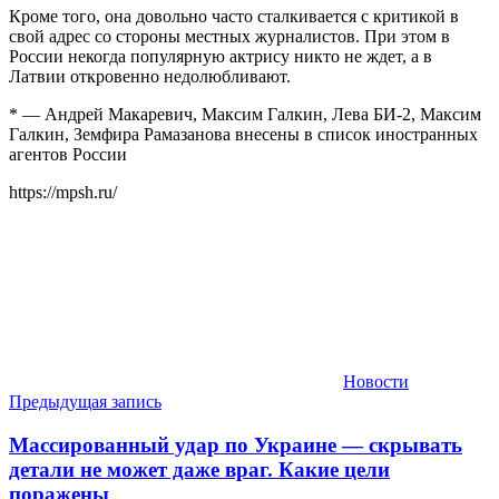
Кроме того, она довольно часто сталкивается с критикой в
свой адрес со стороны местных журналистов. При этом в
России некогда популярную актрису никто не ждет, а в
Латвии откровенно недолюбливают.
* — Андрей Макаревич, Максим Галкин, Лева БИ-2, Максим
Галкин, Земфира Рамазанова внесены в список иностранных
агентов России
https://mpsh.ru/
Новости
Навигация
Предыдущая запись
по
Массированный удар по Украине — скрывать
записям
детали не может даже враг. Какие цели
поражены