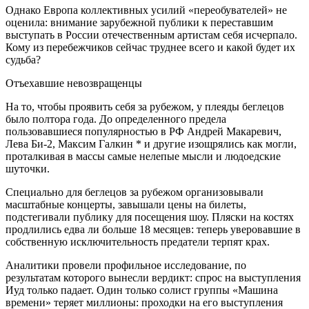
Однако Европа коллективных усилий «переобувателей» не
оценила: внимание зарубежной публики к переставшим
выступать в России отечественным артистам себя исчерпало.
Кому из перебежчиков сейчас труднее всего и какой будет их
судьба?
Отъехавшие невозвращенцы
На то, чтобы проявить себя за рубежом, у плеяды беглецов
было полтора года. До определенного предела
пользовавшиеся популярностью в РФ Андрей Макаревич,
Лева Би-2, Максим Галкин * и другие изощрялись как могли,
проталкивая в массы самые нелепые мысли и людоедские
шуточки.
Специально для беглецов за рубежом организовывали
масштабные концерты, завышали цены на билеты,
подстегивали публику для посещения шоу. Пляски на костях
продлились едва ли больше 18 месяцев: теперь уверовавшие в
собственную исключительность предатели терпят крах.
Аналитики провели профильное исследование, по
результатам которого вынесли вердикт: спрос на выступления
Иуд только падает. Один только солист группы «Машина
времени» теряет миллионы: проходки на его выступления