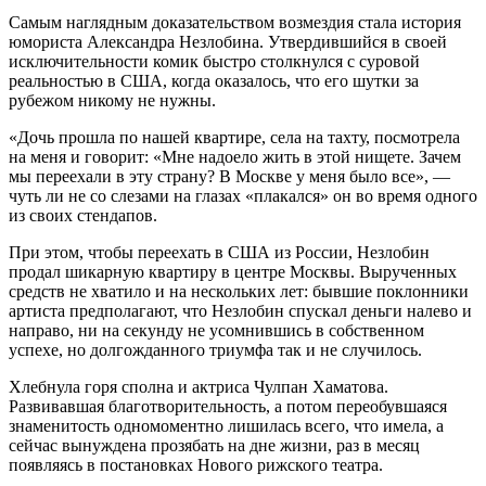
Самым наглядным доказательством возмездия стала история
юмориста Александра Незлобина. Утвердившийся в своей
исключительности комик быстро столкнулся с суровой
реальностью в США, когда оказалось, что его шутки за
рубежом никому не нужны.
«Дочь прошла по нашей квартире, села на тахту, посмотрела
на меня и говорит: «Мне надоело жить в этой нищете. Зачем
мы переехали в эту страну? В Москве у меня было все», —
чуть ли не со слезами на глазах «плакался» он во время одного
из своих стендапов.
При этом, чтобы переехать в США из России, Незлобин
продал шикарную квартиру в центре Москвы. Вырученных
средств не хватило и на нескольких лет: бывшие поклонники
артиста предполагают, что Незлобин спускал деньги налево и
направо, ни на секунду не усомнившись в собственном
успехе, но долгожданного триумфа так и не случилось.
Хлебнула горя сполна и актриса Чулпан Хаматова.
Развивавшая благотворительность, а потом переобувшаяся
знаменитость одномоментно лишилась всего, что имела, а
сейчас вынуждена прозябать на дне жизни, раз в месяц
появляясь в постановках Нового рижского театра.