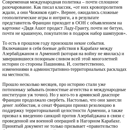
Современная международная политика – почти сплошное
разочарование. Как писал классик, «от них кровопролитиев
ждали, а они Чижиков едят». Вернее, ожидались сложные
геополитические игры и интриги, а в результате
представитель Франции приходит в ООН с объявлением на
картонке «Дядя Ашот продаст Ладу-Гранту, почти не битую,
почти не крашеную, покупателю в подарок набор шампуров».
То есть в прошлом году произошли некие события.
Включавшие в себя боевые действия в Карабахе между
Азербайджаном и Арменией (которая на войну не явилась) и
завершившиеся позорным сливом всей этой многолетней
истории со стороны Пашиняна. И, соответственно,
изменениями в административно-территориальных раскладах
на местности.
Прошло несколько месяцев, про историю стали уже
потихоньку забывать (новостные агентства и международные
институции уж точно). Но у кого-то в армянской диаспоре
Франции продолжало свербеть. Настолько, что они занесли
денег лоббистам, и сенат Франции принял резолюцию в
поддержку территориальной целостности Армении, а также
призвал к введению санкций против Азербайджана в связи с
проведенной им военной операцией в Нагорном Карабахе.
Принятый документ не только призывает «правительство