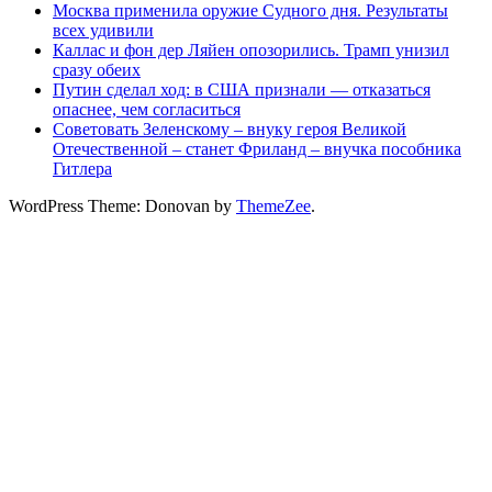
Москва применила оружие Судного дня. Результаты
всех удивили
Каллас и фон дер Ляйен опозорились. Трамп унизил
сразу обеих
Путин сделал ход: в США признали — отказаться
опаснее, чем согласиться
Советовать Зеленскому – внуку героя Великой
Отечественной – станет Фриланд – внучка пособника
Гитлера
WordPress Theme: Donovan by
ThemeZee
.