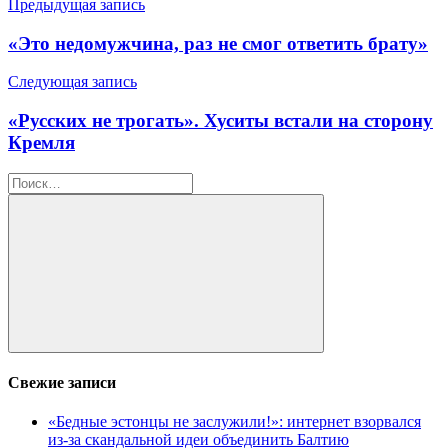
Навигация
Предыдущая запись
по
«Это недомужчина, раз не смог ответить брату»
записям
Следующая запись
«Русских не трогать». Хуситы встали на сторону
Кремля
Найти:
Поиск
Свежие записи
«Бедные эстонцы не заслужили!»: интернет взорвался
из-за скандальной идеи объединить Балтию