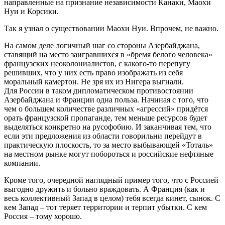
направленные на признание независимости Канаки, Маохи
Нуи и Корсики.
Так я узнал о существовании Маохи Нуи. Впрочем, не важно.
На самом деле логичный шаг со стороны Азербайджана,
ставящий на место заигравшихся в «бремя белого человека»
французских неоколониалистов, с какого-то перепугу
решивших, что у них есть право изображать из себя
моральный камертон. Не зря их из Нигера выгнали.
Для России в таком дипломатическом противостоянии
Азербайджана и Франции одна польза. Начиная с того, что
чем о большем количестве различных «агрессий» придётся
орать французской пропаганде, тем меньше ресурсов будет
выделяться конкретно на русофобию. И заканчивая тем, что
если эти предложения из области говорильни перейдут в
практическую плоскость, то за место выбывающей «Тоталь»
на местном рынке могут побороться и российские нефтяные
компании.
Кроме того, очередной наглядный пример того, что с Россией
выгодно дружить и больно враждовать. А Франция (как и
весь коллективный Запад в целом) тебя всегда кинет, сынок. С
кем Запад – тот теряет территории и терпит убытки. С кем
Россия – тому хорошо.