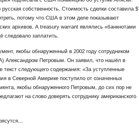
 русская собственность. Стоимость сделки составила $
отреть, потому что США в этом деле показывают
нских архивов. А treasury warrant являлись «банкнотами
щё следовало заплатить.
мент, якобы обнаруженный в 2002 году сотрудником
А) Александром Петровым. Он заявил, что нашёл в
е текст следующего содержания: «За уступленные
ия в Северной Америке поступило от означенных
кумента, якобы обнаруженного Петровым, до сих пор не
редлагают на слово доверять сотруднику американского
трясутся…