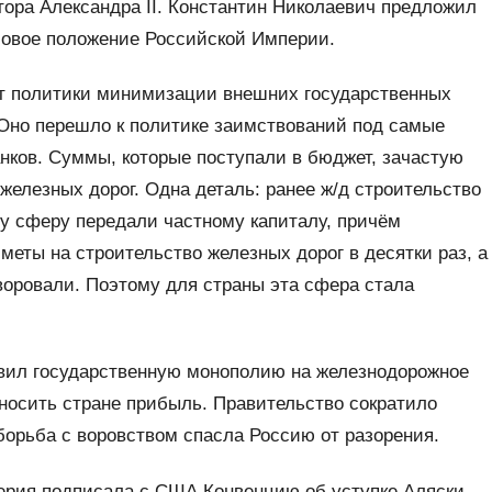
ора Александра II. Константин Николаевич предложил
совое положение Российской Империи.
 от политики минимизации внешних государственных
 Оно перешло к политике заимствований под самые
нков. Суммы, которые поступали в бюджет, зачастую
железных дорог. Одна деталь: ранее ж/д строительство
ту сферу передали частному капиталу, причём
еты на строительство железных дорог в десятки раз, а
воровали. Поэтому для страны эта сфера стала
новил государственную монополию на железнодорожное
носить стране прибыль. Правительство сократило
борьба с воровством спасла Россию от разорения.
перия подписала с США Конвенцию об уступке Аляски.