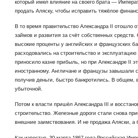
который имел влияние на своего брата — Императ
продать Аляску, чтобы исправить тяжёлое финан
В то время правительство Александра II отошло
займов и развития за счёт собственных средств.
высокие проценты у английских и французских ба
расходовались на строительство и эксплуатацию 
приносило казне прибыль, но при Александре II э
иностранному. Англичане и французы завышали см
получив деньги, быстро банкротились. В общем, 
убыточной.
Потом к власти пришёл Александра III и восста
строительство. Железные дороги стали снова при
внешние заимствования. И не продажа Аляски, а 
Как известно, 30 марта 1867 года Российская Им