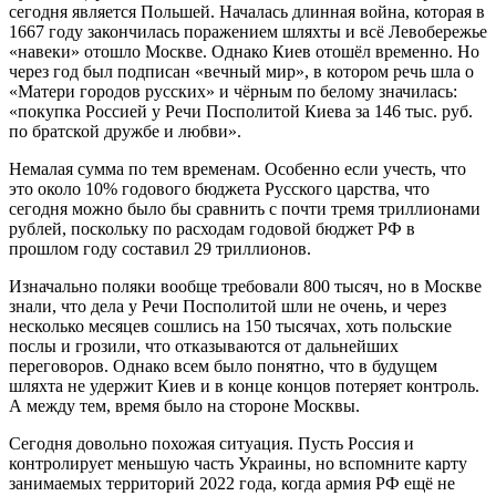
сегодня является Польшей. Началась длинная война, которая в
1667 году закончилась поражением шляхты и всё Левобережье
«навеки» отошло Москве. Однако Киев отошёл временно. Но
через год был подписан «вечный мир», в котором речь шла о
«Матери городов русских» и чёрным по белому значилась:
«покупка Россией у Речи Посполитой Киева за 146 тыс. руб.
по братской дружбе и любви».
Немалая сумма по тем временам. Особенно если учесть, что
это около 10% годового бюджета Русского царства, что
сегодня можно было бы сравнить с почти тремя триллионами
рублей, поскольку по расходам годовой бюджет РФ в
прошлом году составил 29 триллионов.
Изначально поляки вообще требовали 800 тысяч, но в Москве
знали, что дела у Речи Посполитой шли не очень, и через
несколько месяцев сошлись на 150 тысячах, хоть польские
послы и грозили, что отказываются от дальнейших
переговоров. Однако всем было понятно, что в будущем
шляхта не удержит Киев и в конце концов потеряет контроль.
А между тем, время было на стороне Москвы.
Сегодня довольно похожая ситуация. Пусть Россия и
контролирует меньшую часть Украины, но вспомните карту
занимаемых территорий 2022 года, когда армия РФ ещё не