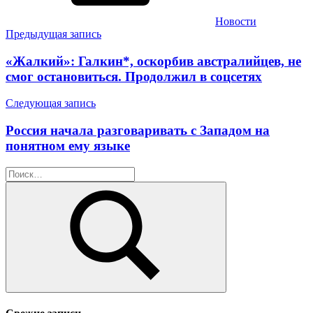
Новости
Навигация
Предыдущая запись
по
«Жалкий»: Галкин*, оскорбив австралийцев, не
записям
смог остановиться. Продолжил в соцсетях
Следующая запись
Россия начала разговаривать с Западом на
понятном ему языке
Найти:
Поиск