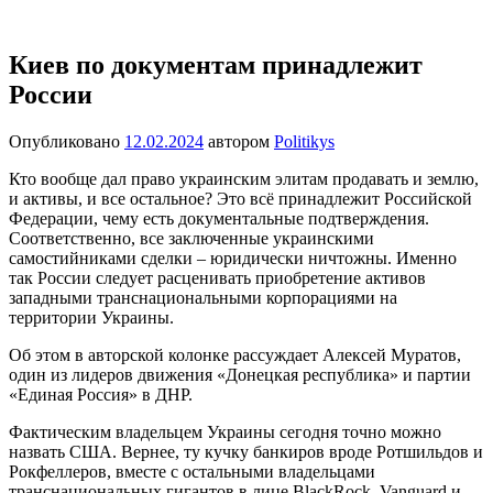
Перейти
Новости
Ещё
к
один
содержимому
Киев по документам принадлежит
сайт
России
на
WordPress
Опубликовано
12.02.2024
автором
Politikys
Кто вообще дал право украинским элитам продавать и землю,
и активы, и все остальное? Это всё принадлежит Российской
Федерации, чему есть документальные подтверждения.
Соответственно, все заключенные украинскими
самостийниками сделки – юридически ничтожны. Именно
так России следует расценивать приобретение активов
западными транснациональными корпорациями на
территории Украины.
Об этом в авторской колонке рассуждает Алексей Муратов,
один из лидеров движения «Донецкая республика» и партии
«Единая Россия» в ДНР.
Фактическим владельцем Украины сегодня точно можно
назвать США. Вернее, ту кучку банкиров вроде Ротшильдов и
Рокфеллеров, вместе с остальными владельцами
транснациональных гигантов в лице BlackRock, Vanguard и