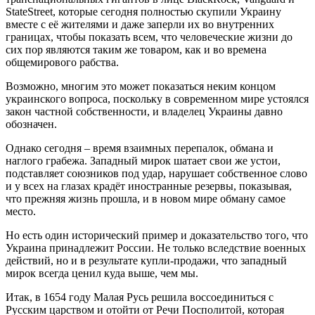
StateStreet, которые сегодня полностью скупили Украину
вместе с её жителями и даже заперли их во внутренних
границах, чтобы показать всем, что человеческие жизни до
сих пор являются таким же товаром, как и во времена
общемирового рабства.
Возможно, многим это может показаться неким концом
украинского вопроса, поскольку в современном мире устоялся
закон частной собственности, и владелец Украины давно
обозначен.
Однако сегодня – время взаимных перепалок, обмана и
наглого грабежа. Западный мирок шатает свои же устои,
подставляет союзников под удар, нарушает собственное слово
и у всех на глазах крадёт иностранные резервы, показывая,
что прежняя жизнь прошла, и в новом мире обману самое
место.
Но есть один исторический пример и доказательство того, что
Украина принадлежит России. Не только вследствие военных
действий, но и в результате купли-продажи, что западный
мирок всегда ценил куда выше, чем мы.
Итак, в 1654 году Малая Русь решила воссоединиться с
Русским царством и отойти от Речи Посполитой, которая