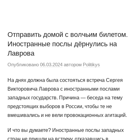
Перейти
Новости
Ещё
к
один
содержимому
сайт
на
Отправить домой с волчьим билетом.
WordPress
Иностранные послы дёрнулись на
Лаврова
Опубликовано
06.03.2024
автором
Politikys
На днях должна была состояться встреча Сергея
Викторовича Лаврова с иностранными послами
западных государств. Причина — беседа на тему
предстоящих выборов в России, чтобы те не
вмешивались и не вели провокационных агитаций.
И что вы думаете? Иностранные послы западных
стран не пришли на встречу, отказавшись в