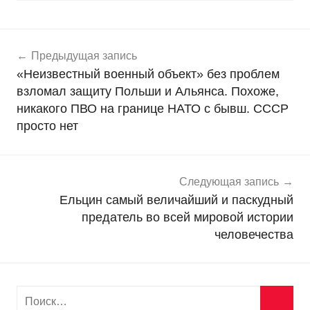
Навигация
Н
Предыдущая запись
о
по
«Неизвестный военный объект» без проблем
в
записям
взломал защиту Польши и Альянса. Похоже,
о
никакого ПВО на границе НАТО с бывш. СССР
с
просто нет
т
и
Следующая запись
Ельцин самый величайший и паскудный
предатель во всей мировой истории
человечества