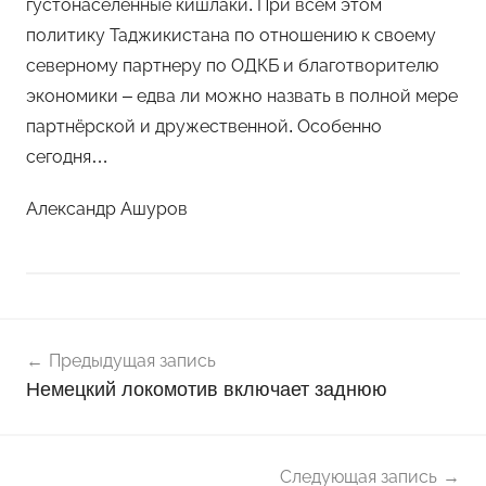
густонаселённые кишлаки. При всём этом
политику Таджикистана по отношению к своему
северному партнеру по ОДКБ и благотворителю
экономики – едва ли можно назвать в полной мере
партнёрской и дружественной. Особенно
сегодня…
Александр Ашуров
Навигация
Н
Предыдущая запись
о
по
Немецкий локомотив включает заднюю
в
записям
о
с
т
Следующая запись