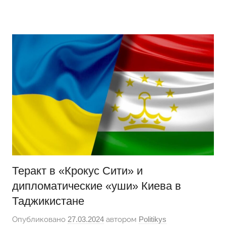
Перейти
Новости
Ещё
к
один
содержимому
сайт
на
WordPress
Теракт в «Крокус Сити» и
дипломатические «уши» Киева в
Таджикистане
Опубликовано
27.03.2024
автором
Politikys