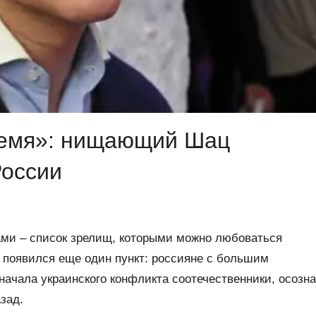
ремя»: нищающий Шац
России
ами – список зрелищ, которыми можно любоваться
е появился еще один пункт: россияне с большим
ачала украинского конфликта соотечественники, осозн
зад.