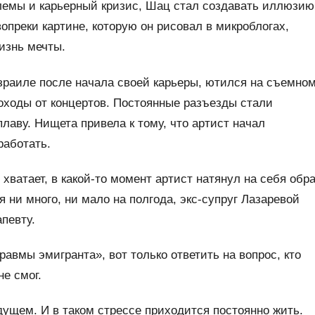
лемы и карьерный кризис, Шац стал создавать иллюзию
вопреки картине, которую он рисовал в микроблогах,
изнь мечты.
зраиле после начала своей карьеры, ютился на съемно
оходы от концертов. Постоянные разъезды стали
аву. Нищета привела к тому, что артист начал
работать.
хватает, в какой-то момент артист натянул на себя обр
ни много, ни мало на полгода, экс-супруг Лазаревой
певту.
авмы эмигранта», вот только ответить на вопрос, кто
не смог.
дущем. И в таком стрессе приходится постоянно жить.