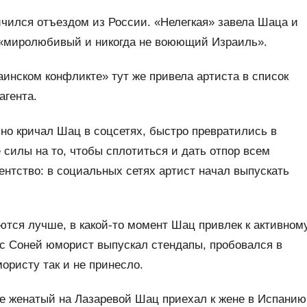
ичился отъездом из России. «Нелегкая» завела Шаца и
 в «миролюбивый и никогда не воюющий Израиль».
аинском конфликте» тут же привела артиста в список
агента.
но кричал Шац в соцсетях, быстро превратились в
 силы на то, чтобы сплотиться и дать отпор всем
ентство: в социальных сетях артист начал выпускать
ются лучше, в какой-то момент Шац привлек к активном
 с Соней юморист выпускал стендапы, пробовался в
мористу так и не принесло.
е женатый на Лазаревой Шац приехал к жене в Испанию