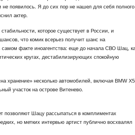
и не появилось. Я до сих пор не нашел для себя полного
яснил актер.
 стабильности, которое существует в России, и
шансов, что комик всерьез получит шанс на
в самом факте иноагентства: еще до начала СВО Шац, к
литических кругах, дестабилизирующих спокойную
на хранение» несколько автомобилей, включая BMW X5
ный участок на острове Витенево.
лет позволяют Шацу рассыпаться в комплиментах
едких, но метких интервью артист публично восхвалял