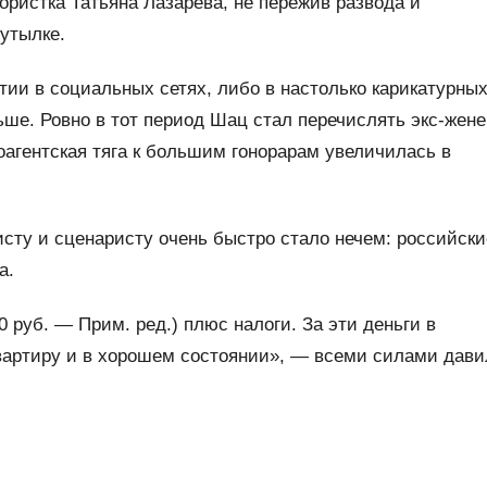
ористка Татьяна Лазарева, не пережив развода и
бутылке.
тии в социальных сетях, либо в настолько карикатурны
ьше. Ровно в тот период Шац стал перечислять экс-жене
оагентская тяга к большим гонорарам увеличилась в
сту и сценаристу очень быстро стало нечем: российски
а.
 руб. — Прим. ред.) плюс налоги. За эти деньги в
вартиру и в хорошем состоянии», — всеми силами дави