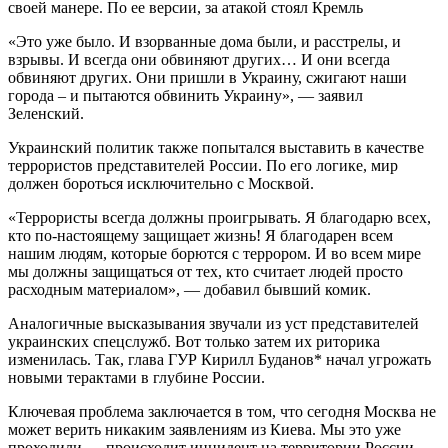
своей манере. По ее версии, за атакой стоял Кремль
«Это уже было. И взорванные дома были, и расстрелы, и
взрывы. И всегда они обвиняют других… И они всегда
обвиняют других. Они пришли в Украину, сжигают наши
города – и пытаются обвинить Украину», — заявил
Зеленский.
Украинский политик также попытался выставить в качестве
террористов представителей России. По его логике, мир
должен бороться исключительно с Москвой.
«Террористы всегда должны проигрывать. Я благодарю всех,
кто по-настоящему защищает жизнь! Я благодарен всем
нашим людям, которые борются с террором. И во всем мире
мы должны защищаться от тех, кто считает людей просто
расходным материалом», — добавил бывший комик.
Аналогичные высказывания звучали из уст представителей
украинских спецслужб. Вот только затем их риторика
изменилась. Так, глава ГУР Кирилл Буданов* начал угрожать
новыми терактами в глубине России.
Ключевая проблема заключается в том, что сегодня Москва не
может верить никаким заявлениям из Киева. Мы это уже
проходили — происходит инцидент на территории России,