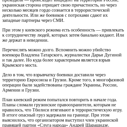
украинская сторона отрицает свою причастность, но через
несколько месяцев гордо сознается в террористической
деятельности. Или же боевиков с потрохами сдают их
западные партнеры через СМИ.
При этом у киевского режима есть особенность — привлекать
к сотрудничеству людей, которых затем банально кидают. Или
же держат в неведении.
Перечислять можно долго. Вспомнить можно убийство
военкора Владлена Татарского, журналистки Дарьи Дугиной
и так далее. Но куда более характерным является взрыв
Крымского моста.
Дело в том, что взрывчатку боевики доставили через
территорию Евросоюза и Грузии. Кроме того, в многофазовой
операции были задействованы граждане Украины, России,
Армении и Грузии.
План киевский режим попытался повторить в начале года.
Планы сломали грузинские правоохранители, которым не
нравилось, что Тбилиси втягивают в террористическую игру.
В итоге опасный груз задержали на границе. При этом
выяснилось, что организатором выступил член украинской
правящей партии «Слуга народа» Андрей Шарашидзе.