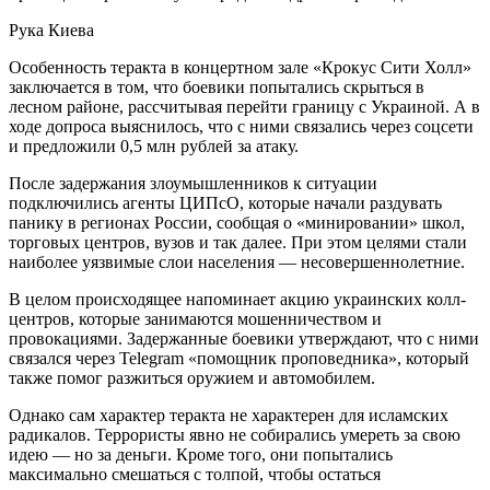
Рука Киева
Особенность теракта в концертном зале «Крокус Сити Холл»
заключается в том, что боевики попытались скрыться в
лесном районе, рассчитывая перейти границу с Украиной. А в
ходе допроса выяснилось, что с ними связались через соцсети
и предложили 0,5 млн рублей за атаку.
После задержания злоумышленников к ситуации
подключились агенты ЦИПсО, которые начали раздувать
панику в регионах России, сообщая о «минировании» школ,
торговых центров, вузов и так далее. При этом целями стали
наиболее уязвимые слои населения — несовершеннолетние.
В целом происходящее напоминает акцию украинских колл-
центров, которые занимаются мошенничеством и
провокациями. Задержанные боевики утверждают, что с ними
связался через Telegram «помощник проповедника», который
также помог разжиться оружием и автомобилем.
Однако сам характер теракта не характерен для исламских
радикалов. Террористы явно не собирались умереть за свою
идею — но за деньги. Кроме того, они попытались
максимально смешаться с толпой, чтобы остаться