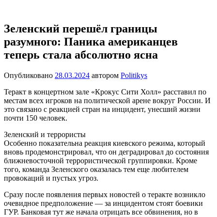
Перейти
Новости
Ещё
к
один
содержимому
Зеленский перешёл границы
сайт
разумного: Паника американцев
на
WordPress
теперь стала абсолютно ясна
Опубликовано
28.03.2024
автором
Politikys
Теракт в концертном зале «Крокус Сити Холл» расставил по
местам всех игроков на политической арене вокруг России. И
это связано с реакцией стран на инцидент, унесший жизни
почти 150 человек.
Зеленский и террористы
Особенно показательна реакция киевского режима, который
вновь продемонстрировал, что он деградировал до состояния
ближневосточной террористической группировки. Кроме
того, команда Зеленского оказалась тем еще любителем
провокаций и пустых угроз.
Сразу после появления первых новостей о теракте возникло
очевидное предположение — за инцидентом стоят боевики
ГУР. Банковая тут же начала отрицать все обвинения, но в