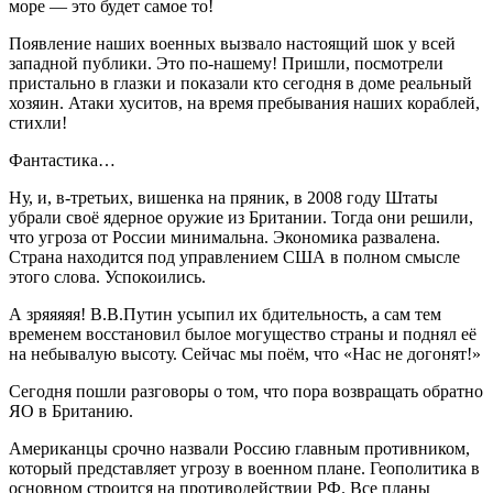
море — это будет самое то!
Появление наших военных вызвало настоящий шок у всей
западной публики. Это по-нашему! Пришли, посмотрели
пристально в глазки и показали кто сегодня в доме реальный
хозяин. Атаки хуситов, на время пребывания наших кораблей,
стихли!
Фантастика…
Ну, и, в-третьих, вишенка на пряник, в 2008 году Штаты
убрали своё ядерное оружие из Британии. Тогда они решили,
что угроза от России минимальна. Экономика развалена.
Страна находится под управлением США в полном смысле
этого слова. Успокоились.
А зряяяяя! В.В.Путин усыпил их бдительность, а сам тем
временем восстановил былое могущество страны и поднял её
на небывалую высоту. Сейчас мы поём, что «Нас не догонят!»
Сегодня пошли разговоры о том, что пора возвращать обратно
ЯО в Британию.
Американцы срочно назвали Россию главным противником,
который представляет угрозу в военном плане. Геополитика в
основном строится на противодействии РФ. Все планы