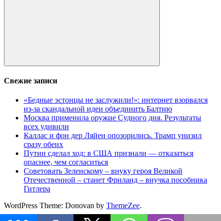
Поиск
Свежие записи
«Бедные эстонцы не заслужили!»: интернет взорвался
из-за скандальной идеи объединить Балтию
Москва применила оружие Судного дня. Результаты
всех удивили
Каллас и фон дер Ляйен опозорились. Трамп унизил
сразу обеих
Путин сделал ход: в США признали — отказаться
опаснее, чем согласиться
Советовать Зеленскому – внуку героя Великой
Отечественной – станет Фриланд – внучка пособника
Гитлера
WordPress Theme: Donovan by
ThemeZee
.