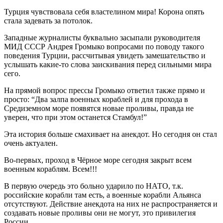
Турция чувствовала себя властелином мира! Корона опять
стала задевать за потолок.
Западные журналисты буквально засыпали руководителя
МИД СССР Андрея Громыко вопросами по поводу такого
поведения Турции, рассчитывая увидеть замешательство и
услышать какие-то слова заискивания перед сильными мира
сего.
На прямой вопрос прессы Громыко ответил также прямо и
просто: “Два залпа военных кораблей и для прохода в
Средиземном море появятся новые проливы, правда не
уверен, что при этом останется Стамбул!”
Эта история больше смахивает на анекдот. Но сегодня он стал
очень актуален.
Во-первых, проход в Чёрное море сегодня закрыт всем
военным кораблям. Всем!!!
В первую очередь это больно ударило по НАТО, т.к.
российские корабли там есть, а военные корабли Альянса
отсутствуют. Действие анекдота на них не распространяется и
создавать новые проливы они не могут, это привилегия
России.