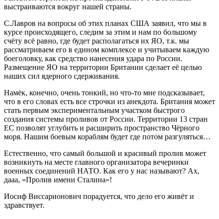
выстраиваются вокруг нашей страны.
С.Лавров на вопросы об этих планах США заявил, что мы в
курсе происходящего, следим за этим и нам по большому
счёту всё равно, где будет располагаться их ЯО, т.к. мы
рассматриваем его в едином комплексе и учитываем каждую
боеголовку, как средство нанесения удара по России.
Размещение ЯО на территории Британии сделает её целью
наших сил ядерного сдерживания.
Намёк, конечно, очень тонкий, но что-то мне подсказывает,
что в его словах есть все строчки из анекдота. Британия может
стать первым экспериментальным участком быстрого
создания системы проливов от России. Территории 13 стран
ЕС позволят углубить и расширить пространство Чёрного
моря. Нашим боевым кораблям будет где потом разгуляться…
Естественно, что самый большой и красивый пролив может
возникнуть на месте главного организатора вечеринки
военных соединений НАТО. Как его у нас называют? Ах,
дааа, «Пролив имени Сталина»!
Иосиф Виссарионович порадуется, что дело его живёт и
здравствует.