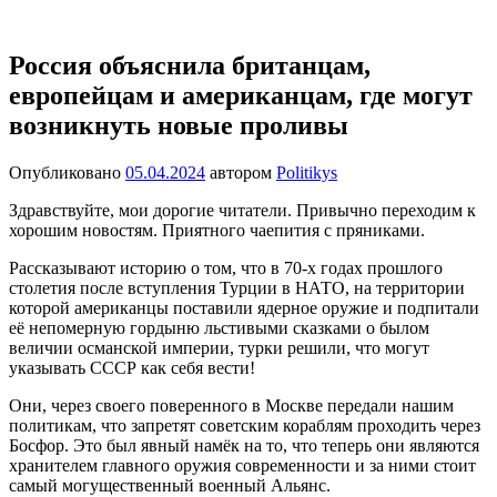
Перейти
Новости
Ещё
к
один
содержимому
Россия объяснила британцам,
сайт
европейцам и американцам, где могут
на
WordPress
возникнуть новые проливы
Опубликовано
05.04.2024
автором
Politikys
Здравствуйте, мои дорогие читатели. Привычно переходим к
хорошим новостям. Приятного чаепития с пряниками.
Рассказывают историю о том, что в 70-х годах прошлого
столетия после вступления Турции в НАТО, на территории
которой американцы поставили ядерное оружие и подпитали
её непомерную гордыню льстивыми сказками о былом
величии османской империи, турки решили, что могут
указывать СССР как себя вести!
Они, через своего поверенного в Москве передали нашим
политикам, что запретят советским кораблям проходить через
Босфор. Это был явный намёк на то, что теперь они являются
хранителем главного оружия современности и за ними стоит
самый могущественный военный Альянс.