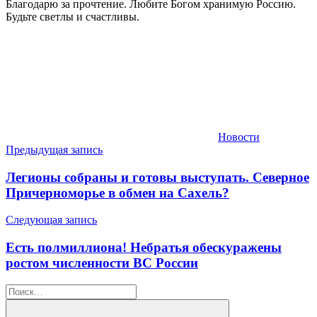
Благодарю за прочтение. Любите Богом хранимую Россию.
Будьте светлы и счастливы.
Новости
Навигация
Предыдущая запись
по
Легионы собраны и готовы выступать. Северное
записям
Причерноморье в обмен на Сахель?
Следующая запись
Есть полмиллиона! Небратья обескуражены
ростом численности ВС России
Найти: