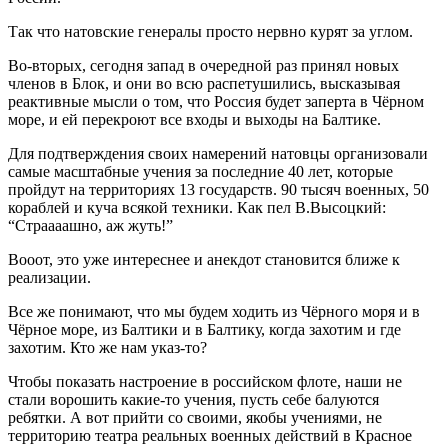
Так что натовские генералы просто нервно курят за углом.
Во-вторых, сегодня запад в очередной раз принял новых
членов в Блок, и они во всю распетушились, высказывая
реактивные мысли о том, что Россия будет заперта в Чёрном
море, и ей перекроют все входы и выходы на Балтике.
Для подтверждения своих намерений натовцы организовали
самые масштабные учения за последние 40 лет, которые
пройдут на территориях 13 государств. 90 тысяч военных, 50
кораблей и куча всякой техники. Как пел В.Высоцкий:
“Страааашно, аж жуть!”
Вооот, это уже интереснее и анекдот становится ближе к
реализации.
Все же понимают, что мы будем ходить из Чёрного моря и в
Чёрное море, из Балтики и в Балтику, когда захотим и где
захотим. Кто же нам указ-то?
Чтобы показать настроение в российском флоте, наши не
стали ворошить какие-то учения, пусть себе балуются
ребятки. А вот прийти со своими, якобы учениями, не
территорию театра реальных военных действий в Красное