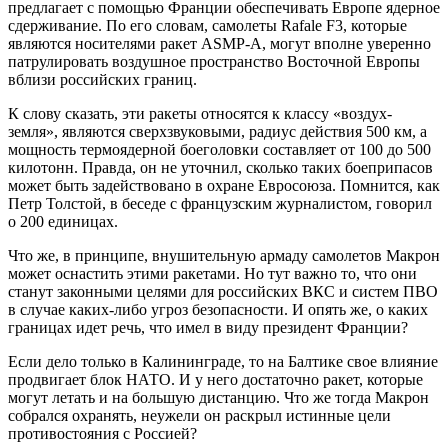
предлагает с помощью Франции обеспечивать Европе ядерное
сдерживание. По его словам, самолеты Rafale F3, которые
являются носителями ракет ASMP-A, могут вполне уверенно
патрулировать воздушное пространство Восточной Европы
вблизи российских границ.
К слову сказать, эти ракеты относятся к классу «воздух-
земля», являются сверхзвуковыми, радиус действия 500 км, а
мощность термоядерной боеголовки составляет от 100 до 500
килотонн. Правда, он не уточнил, сколько таких боеприпасов
может быть задействовано в охране Евросоюза. Помнится, как
Петр Толстой, в беседе с французским журналистом, говорил
о 200 единицах.
Что же, в принципе, внушительную армаду самолетов Макрон
может оснастить этими ракетами. Но тут важно то, что они
станут законными целями для российских ВКС и систем ПВО
в случае каких-либо угроз безопасности. И опять же, о каких
границах идет речь, что имел в виду президент Франции?
Если дело только в Калининграде, то на Балтике свое влияние
продвигает блок НАТО. И у него достаточно ракет, которые
могут летать и на большую дистанцию. Что же тогда Макрон
собрался охранять, неужели он раскрыл истинные цели
противостояния с Россией?