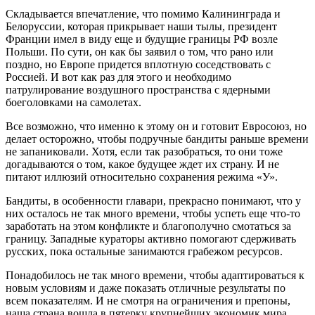
Складывается впечатление, что помимо Калининграда и
Белоруссии, которая прикрывает наши тылы, президент
Франции имел в виду еще и будущие границы РФ возле
Польши. По сути, он как бы заявил о том, что рано или
поздно, но Европе придется вплотную соседствовать с
Россией. И вот как раз для этого и необходимо
патрулирование воздушного пространства с ядерными
боеголовками на самолетах.
Все возможно, что именно к этому он и готовит Евросоюз, но
делает осторожно, чтобы подручные бандиты раньше времени
не запаниковали. Хотя, если так разобраться, то они тоже
догадываются о том, какое будущее ждет их страну. И не
питают иллюзий относительно сохранения режима «У».
Бандиты, в особенности главари, прекрасно понимают, что у
них осталось не так много времени, чтобы успеть еще что-то
заработать на этом конфликте и благополучно смотаться за
границу. Западные кураторы активно помогают сдерживать
русских, пока остальные занимаются грабежом ресурсов.
Понадобилось не так много времени, чтобы адаптироваться к
новым условиям и даже показать отличные результаты по
всем показателям. И не смотря на ограничения и препоны,
наша страна вошла в пятерку крупнейших экономик мира.