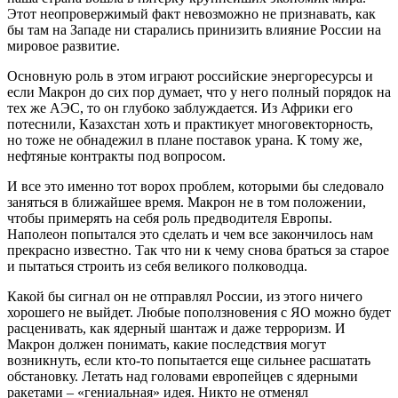
Этот неопровержимый факт невозможно не признавать, как
бы там на Западе ни старались принизить влияние России на
мировое развитие.
Основную роль в этом играют российские энергоресурсы и
если Макрон до сих пор думает, что у него полный порядок на
тех же АЭС, то он глубоко заблуждается. Из Африки его
потеснили, Казахстан хоть и практикует многовекторность,
но тоже не обнадежил в плане поставок урана. К тому же,
нефтяные контракты под вопросом.
И все это именно тот ворох проблем, которыми бы следовало
заняться в ближайшее время. Макрон не в том положении,
чтобы примерять на себя роль предводителя Европы.
Наполеон попытался это сделать и чем все закончилось нам
прекрасно известно. Так что ни к чему снова браться за старое
и пытаться строить из себя великого полководца.
Какой бы сигнал он не отправлял России, из этого ничего
хорошего не выйдет. Любые поползновения с ЯО можно будет
расценивать, как ядерный шантаж и даже терроризм. И
Макрон должен понимать, какие последствия могут
возникнуть, если кто-то попытается еще сильнее расшатать
обстановку. Летать над головами европейцев с ядерными
ракетами – «гениальная» идея. Никто не отменял