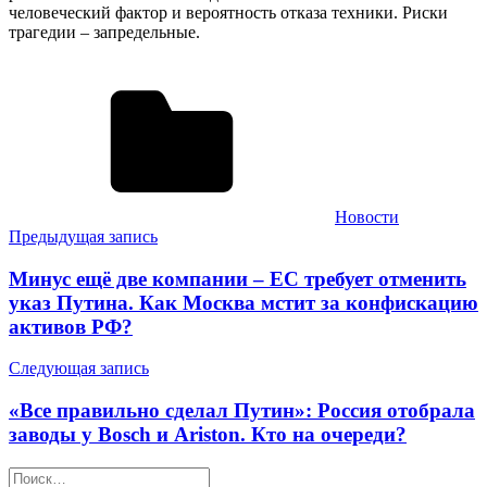
человеческий фактор и вероятность отказа техники. Риски
трагедии – запредельные.
Новости
Навигация
Предыдущая запись
по
Минус ещё две компании – ЕС требует отменить
записям
указ Путина. Как Москва мстит за конфискацию
активов РФ?
Следующая запись
«Все правильно сделал Путин»: Россия отобрала
заводы у Bosch и Ariston. Кто на очереди?
Найти: