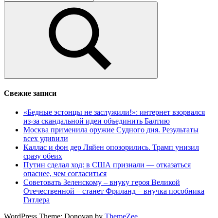
Поиск
Свежие записи
«Бедные эстонцы не заслужили!»: интернет взорвался
из-за скандальной идеи объединить Балтию
Москва применила оружие Судного дня. Результаты
всех удивили
Каллас и фон дер Ляйен опозорились. Трамп унизил
сразу обеих
Путин сделал ход: в США признали — отказаться
опаснее, чем согласиться
Советовать Зеленскому – внуку героя Великой
Отечественной – станет Фриланд – внучка пособника
Гитлера
WordPress Theme: Donovan by
ThemeZee
.