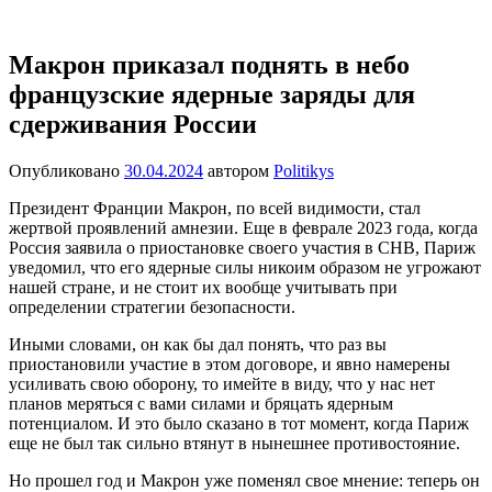
Перейти
Новости
Ещё
к
один
содержимому
Макрон приказал поднять в небо
сайт
французские ядерные заряды для
на
WordPress
сдерживания России
Опубликовано
30.04.2024
автором
Politikys
Президент Франции Макрон, по всей видимости, стал
жертвой проявлений амнезии. Еще в феврале 2023 года, когда
Россия заявила о приостановке своего участия в СНВ, Париж
уведомил, что его ядерные силы никоим образом не угрожают
нашей стране, и не стоит их вообще учитывать при
определении стратегии безопасности.
Иными словами, он как бы дал понять, что раз вы
приостановили участие в этом договоре, и явно намерены
усиливать свою оборону, то имейте в виду, что у нас нет
планов меряться с вами силами и бряцать ядерным
потенциалом. И это было сказано в тот момент, когда Париж
еще не был так сильно втянут в нынешнее противостояние.
Но прошел год и Макрон уже поменял свое мнение: теперь он