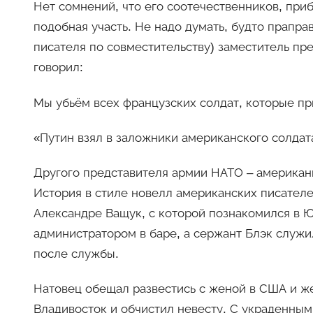
Нет сомнений, что его соотечественников, пр
подобная участь. Не надо думать, будто прапра
писателя по совместительству) заместитель пр
говорил:
Мы убьём всех французских солдат, которые пр
«Путин взял в заложники американского солдат
Другого представителя армии НАТО – американ
История в стиле новелл американских писателе
Александре Ващук, с которой познакомился в 
администратором в баре, а сержант Блэк служил
после службы.
Натовец обещал развестись с женой в США и же
Владивосток и обчистил невесту. С украденными