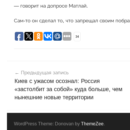
— говорит на допросе Матлай.
Сам-то он сделал то, что запрещал своим поб
34
Навигация
Н
о
Предыдущая запись
по
в
Киев с ужасом осознал: Россия
записям
о
«застолбит за собой» куда больше, чем
с
нынешние новые территории
т
и
WordPress Theme: Donovan by
ThemeZee
.