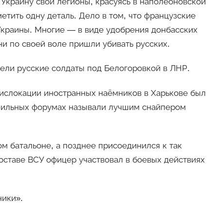
 Украину свои легионы, красуясь в наполеоновской
етить одну деталь. Дело в том, что французские
Украины. Многие — в виде удобрения донбасских
они по своей воле пришли убивать русских.
лели русские солдаты под Белогоровкой в ЛНР.
 дислокации иностранных наёмников в Харькове был
офильных форумах называли лучшим снайпером
м батальоне, а позднее присоединился к так
оставе ВСУ офицер участвовал в боевых действиях
ники».