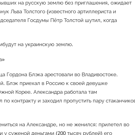
ибывших на русскую землю без приглашения, ожидает
внук Льва Толстого (известного артиллериста и
едседателя Госдумы Пётр Толстой шутил, когда
ибудут на украинскую землю.
а»
ца Гордона Блэка арестовали во Владивостоке.
й. Блэк приехал в Россию к своей девушке
Южной Корее. Александра работала там
 по контракту и заходил пропустить пару стаканчико
ниться на Александре, но не женился: прилетел во
 у суженой деньгами (200 тысяч рублей) его