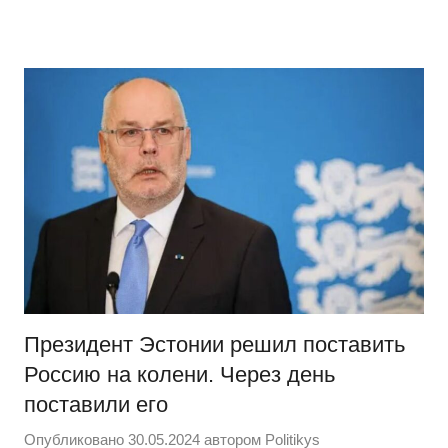
Перейти
Новости
Ещё
к
один
содержимому
сайт
на
WordPress
Президент Эстонии решил поставить
Россию на колени. Через день
поставили его
Опубликовано
30.05.2024
автором
Politikys