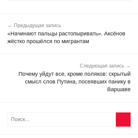
Навигация
Н
Предыдущая запись
о
по
«Начинают пальцы растопыривать». Аксёнов
в
записям
жёстко прошёлся по мигрантам
о
с
т
и
Следующая запись
Почему уйдут все, кроме поляков: скрытый
смысл слов Путина, посеявших панику в
Варшаве