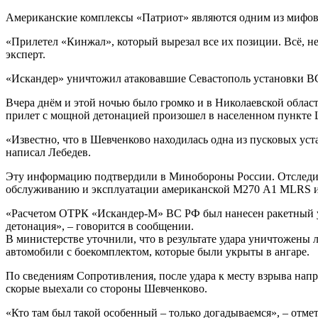
Американские комплексы «Патриот» являются одним из мифов
«Прилетел «Кинжал», который вырезал все их позиции. Всё, не
эксперт.
«Искандер» уничтожил атаковавшие Севастополь установки 
Вчера днём и этой ночью было громко и в Николаевской област
прилет с мощной детонацией произошел в населенном пункте Ш
«Известно, что в Шевченково находилась одна из пусковых уста
написал Лебедев.
Эту информацию подтвердили в Минобороны России. Отследив
обслуживанию и эксплуатации американской М270 А1 MLRS и 
«Расчетом ОТРК «Искандер-М» ВС РФ был нанесен ракетный у
детонация», – говорится в сообщении.
В министерстве уточнили, что в результате удара уничтожен
автомобили с боекомплектом, которые были укрыты в ангаре.
По сведениям Сопротивления, после удара к месту взрыва напр
скорые выехали со стороны Шевченково.
«Кто там был такой особенный – только догадываемся», – отме