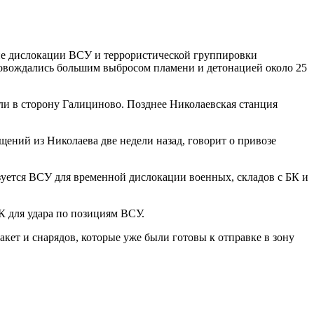
оне дислокации ВСУ и террористической группировки
ровождались большим выбросом пламени и детонацией около 25
ли в сторону Галициново. Позднее Николаевская станция
щений из Николаева две недели назад, говорит о привозе
зуется ВСУ для временной дислокации военных, складов с БК и
К для удара по позициям ВСУ.
кет и снарядов, которые уже были готовы к отправке в зону