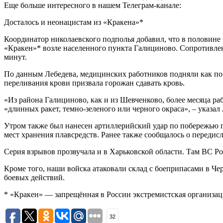
Еще больше интересного в нашем Телеграм-канале:
Досталось и неонацистам из «Кракена»*
Координатор николаевского подполья добавил, что в половине
«Кракен»* возле населенного пункта Галициново. Сопротивлен
минут.
По данным Лебедева, медицинских работников подняли как по 
переливания крови призвала горожан сдавать кровь.
«Из района Галициново, как и из Шевченково, более месяца раб
«длинных ракет, темно-зеленого или черного окраса», – указал
Утром также был нанесен артиллерийский удар по побережью г
мест хранения плавсредств. Ранее также сообщалось о переди
Серия взрывов прозвучала и в Харьковской области. Там ВС Р
Кроме того, наши войска атаковали склад с боеприпасами в Че
боевых действий.
* «Кракен» — запрещённая в России экстремистская организац
32