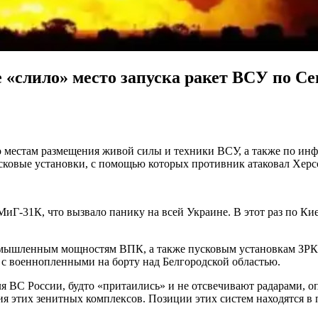
«слило» место запуска ракет ВСУ по Се
 местам размещения живой силы и техники ВСУ, а также по ин
усковые установки, с помощью которых противник атаковал Хер
Г-31К, что вызвало панику на всей Украине. В этот раз по Кие
промышленным мощностям ВПК, а также пусковым установкам ЗРК
 с военнопленными на борту над Белгородской областью.
я ВС России, будто «притаились» и не отсвечивают радарами, о
ия этих зенитных комплексов. Позиции этих систем находятся в 