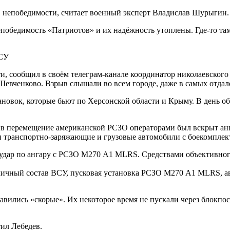
 непобедимости, считает военный эксперт Владислав Шурыгин.
победимость «Патриотов» и их надёжность утоплены. Где-то там 
ВСУ
и, сообщил в своём телеграм-канале координатор николаевского 
евченково. Взрыв слышали во всем городе, даже в самых отдале
новок, которые бьют по Херсонской области и Крыму. В день обс
 перемещение американской РСЗО операторами был вскрыт анга
транспортно-заряжающие и грузовые автомобили с боекомплек
дар по ангару с РСЗО М270 А1 MLRS. Средствами объективного
ы личный состав ВСУ, пусковая установка РСЗО М270 А1 MLRS, 
авились «скорые». Их некоторое время не пускали через блокпос
тил Лебедев.