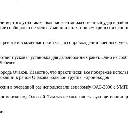
 четвертого утра также был нанесен множественный удар в рай
ие сообщило о не менее 7-ми прилетах, причем три из них соп
тревоге и в комендантский час, в сопровождении военных, увез
отает пусковая установка для дальнобойных ракет. Одно из сооб
 Лебедев.
орода Очаков. Известно, что практически все побережье исполь
слокации в район Очакова большой группы «дроноводов».
оссии в очередной раз использовали авиабомбу ФАБ-3000 с УМП
рноморске под Одессой. Там также слышались звуки детонации ра
ия.