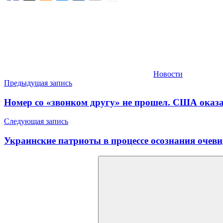
Новости
Навигация
Предыдущая запись
по
Номер со «звонком другу» не прошел. США оказ
записям
Следующая запись
Украинские патриоты в процессе осознания очев
Найти: