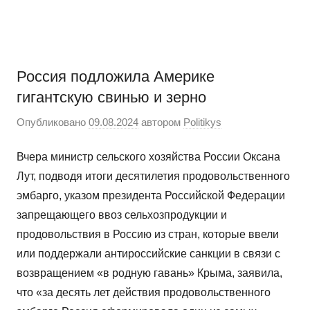
Перейти
Новости
Ещё
к
один
содержимому
сайт
на
Россия подложила Америке
WordPress
гигантскую свинью и зерно
Опубликовано
09.08.2024
автором
Politikys
Вчера министр сельского хозяйства России Оксана
Лут, подводя итоги десятилетия продовольственного
эмбарго, указом президента Российской Федерации
запрещающего ввоз сельхозпродукции и
продовольствия в Россию из стран, которые ввели
или поддержали антироссийские санкции в связи с
возвращением «в родную гавань» Крыма, заявила,
что «за десять лет действия продовольственного