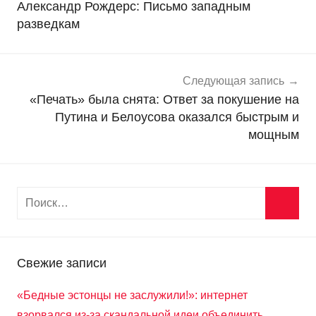
Александр Рождерс: Письмо западным
в
записям
разведкам
о
с
т
и
Следующая запись
«Печать» была снята: Ответ за покушение на
Путина и Белоусова оказался быстрым и
мощным
Свежие записи
«Бедные эстонцы не заслужили!»: интернет
взорвался из-за скандальной идеи объединить