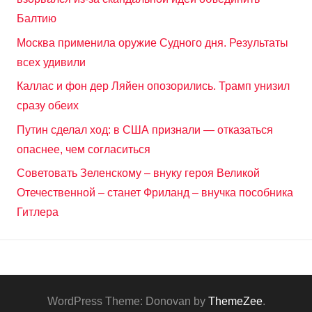
Балтию
Москва применила оружие Судного дня. Результаты
всех удивили
Каллас и фон дер Ляйен опозорились. Трамп унизил
сразу обеих
Путин сделал ход: в США признали — отказаться
опаснее, чем согласиться
Советовать Зеленскому – внуку героя Великой
Отечественной – станет Фриланд – внучка пособника
Гитлера
WordPress Theme: Donovan by
ThemeZee
.