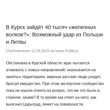
Перейти
Новости
Ещё
к
один
содержимому
сайт
на
В Курск зайдёт 40 тысяч «железных
WordPress
волков?»: Возможный удар из Польши
и Литвы
Опубликовано
12.08.2024
автором
Politikys
Обстановка в Курской области: враг пытается
атаковать с новых направлений, окапывается на
занятых территориях, мирные русские люди уходят,
бросая имущество. При этом экспертное сообщество
пока не нашло ответа на вопрос, что же это было и,
главное, зачем? В то время как ответ на него, как
выяснил Царьград, лежит на поверхности.