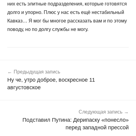
них есть элитные подразделения, которые готовятся
долго и упорно. Плюс у нас есть ещё нестабильный
Кавказ… Я мог бы многое рассказать вам и по этому
поводу, но по долгу службы не могу.
Навигация
Н
Предыдущая запись
о
по
Ну че, утро доброе, воскресное 11
в
записям
августовское
о
с
т
и
Следующая запись
Подставил Путина: Дерипаску «понесло»
перед западной прессой