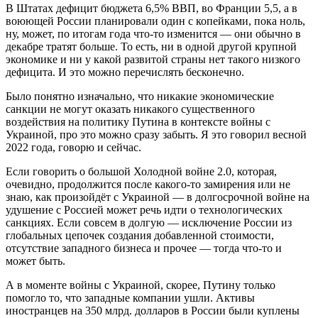
В Штатах дефицит бюджета 6,5% ВВП, во Франции 5,5, а в
воюющей России планировали один с копейками, пока ноль,
ну, может, по итогам года что-то изменится — они обычно в
декабре тратят больше. То есть, ни в одной другой крупной
экономике и ни у какой развитой страны нет такого низкого
дефицита. И это можно перечислять бесконечно.
Было понятно изначально, что никакие экономические
санкции не могут оказать никакого существенного
воздействия на политику Путина в контексте войны с
Украиной, про это можно сразу забыть. Я это говорил весной
2022 года, говорю и сейчас.
Если говорить о большой Холодной войне 2.0, которая,
очевидно, продолжится после какого-то замирения или не
знаю, как произойдёт с Украиной — в долгосрочной войне на
удушение с Россией может речь идти о технологических
санкциях. Если совсем в долгую — исключение России из
глобальных цепочек создания добавленной стоимости,
отсутствие западного бизнеса и прочее — тогда что-то и
может быть.
А в моменте войны с Украиной, скорее, Путину только
помогло то, что западные компании ушли. Активы
иностранцев на 350 млрд. долларов в России были куплены