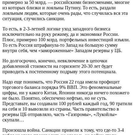
примерно за 50 млрд. — российскими бизнесменами, многие
из которых близки и лояльны Путину. То есть, раздали
лояльным людям, которые очень рады, что случилась вся эта
ситуация, случились санкции.
То есть, в 2-3-летней логике уход западного бизнеса
исключительно на руку режиму, да и экономике России.
Плюс, примерно 100 млрд. портфельных инвестиций изъяли.
То есть Россия штрафанула-то Запад на большую сумму
внутри себя, чем «замороженные» Западом резервы у ЦБ.
Но долгосрочно, конечно, невключение в цепочки
добавленной стоимости на горизонте 20-30 лет будет
приводить к постепенному подрыву этого потенциала.
Надо еще понимать, что Россия 22 года имела профицит
торгового баланса порядка 9% ВВП. Это феноменальные
цифры, ни у какого Китая, Японии никогда ничего похожего
не было. Понятно, обеспечено нефтью, но не суть.
Представьте, вы создавали 100 рублей каждый год, 90 тратили
на себя и 10 вывозили из страны. Часть правительство в
резервы ЦБ отправляло, часть «Газпромы», «Лукойлы»
скупали…
Произошла война. Санкции привели к тому, что где-то 3-4