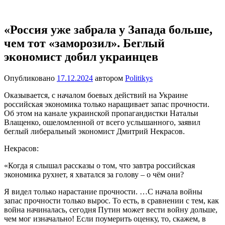
Перейти
Новости
Ещё
к
один
содержимому
«Россия уже забрала у Запада больше,
сайт
чем тот «заморозил». Беглый
на
WordPress
экономист добил украинцев
Опубликовано
17.12.2024
автором
Politikys
Оказывается, с началом боевых действий на Украине
российская экономика только наращивает запас прочности.
Об этом на канале украинской пропагандистки Натальи
Влащенко, ошеломленной от всего услышанного, заявил
беглый либеральный экономист Дмитрий Некрасов.
Некрасов:
«Когда я слышал рассказы о том, что завтра российская
экономика рухнет, я хватался за голову – о чём они?
Я видел только нарастание прочности. …С начала войны
запас прочности только вырос. То есть, в сравнении с тем, как
война начиналась, сегодня Путин может вести войну дольше,
чем мог изначально! Если поумерить оценку, то, скажем, в