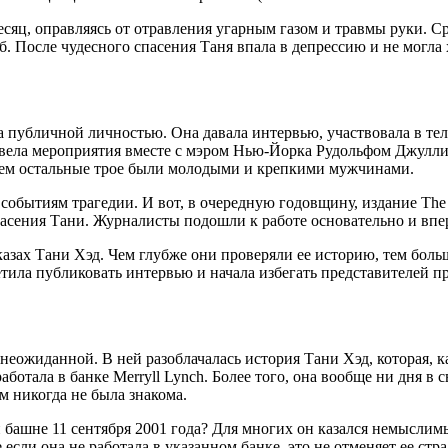
сяц, оправляясь от отравления угарным газом и травмы руки. Ср
. После чудесного спасения Таня впала в депрессию и не могла х
 публичной личностью. Она давала интервью, участвовала в те
же вела мероприятия вместе с мэром Нью-Йорка Рудольфом Джулл
ичем остальные трое были молодыми и крепкими мужчинами.
 событиям трагедии. И вот, в очередную годовщину, издание Th
спасения Тани. Журналисты подошли к работе основательно и в
ах Тани Хэд. Чем глубже они проверяли ее историю, тем больше
тила публиковать интервью и начала избегать представителей пре
неожиданной. В ней разоблачалась история Тани Хэд, которая, ка
аботала в банке Merryll Lynch. Более того, она вообще ни дня в
м никогда не была знакома.
башне 11 сентября 2001 года? Для многих он казался немыслимы
сли она не работала в указанном банке, это не отменяет ее стр