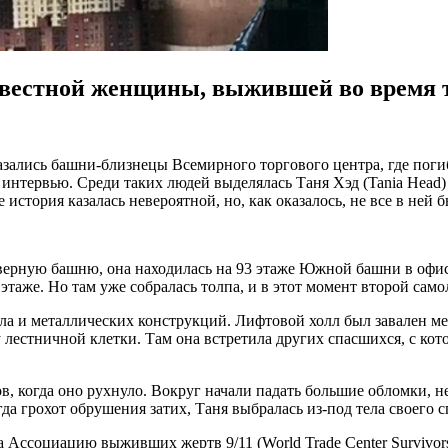
звестной женщины, выжившей во время т
 оказались башни-близнецы Всемирного торгового центра, где 
интервью. Среди таких людей выделялась Таня Хэд (Tania Head
е история казалась невероятной, но, как оказалось, не все в ней 
еверную башню, она находилась на 93 этаже Южной башни в офис
 этаже. Но там уже собралась толпа, и в этот момент второй са
екла и металлических конструкций. Лифтовой холл был завален
лестничной клетки. Там она встретила других спасшихся, с кот
тров, когда оно рухнуло. Вокруг начали падать большие обломки
а грохот обрушения затих, Таня выбралась из-под тела своего с
а Ассоциацию выживших жертв 9/11 (World Trade Center Survivor