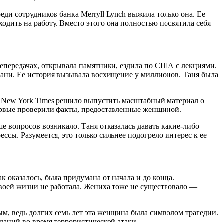
еди сотрудников банка Merryll Lynch выжила только она. Ее
одить на работу. Вместо этого она полностью посвятила себя
лепередачах, открывала памятники, ездила по США с лекциями.
иани. Ее история вызывала восхищение у миллионов. Таня была
e New York Times решило выпустить масштабный материал о
первые проверили факты, предоставленные женщиной.
 вопросов возникало. Таня отказалась давать какие-либо
ссы. Разумеется, это только сильнее подогрело интерес к ее
к оказалось, была придумана от начала и до конца.
 своей жизни не работала. Жениха тоже не существовало —
м, ведь долгих семь лет эта женщина была символом трагедии.
аданий во время террористической атаки.