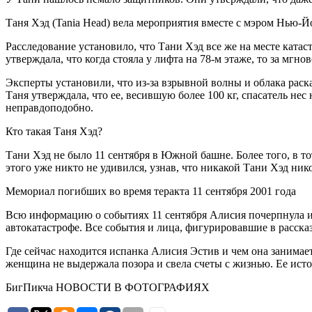
Таня Хэд (Tania Head) вела мероприятия вместе с мэром Нью
Расследование установило, что Тани Хэд все же на месте ката
утверждала, что когда стояла у лифта на 78-м этаже, то за мг
Эксперты установили, что из-за взрывной волны и облака рас
Таня утверждала, что ее, весившую более 100 кг, спасатель нес
неправдоподобно.
Кто такая Таня Хэд?
Тани Хэд не было 11 сентября в Южной башне. Более того, в то
этого уже никто не удивился, узнав, что никакой Тани Хэд ни
Мемориал погибших во время теракта 11 сентября 2001 года
Всю информацию о событиях 11 сентября Алисия почерпнула из
автокатастрофе. Все события и лица, фигурировавшие в расс
Где сейчас находится испанка Алисия Эстив и чем она занимает
женщина не выдержала позора и свела счеты с жизнью. Ее истор
БигПикча НОВОСТИ В ФОТОГРАФИЯХ