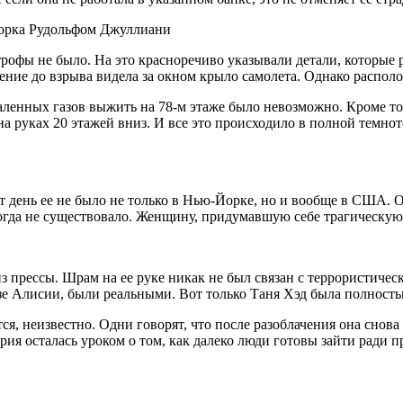
-Йорка Рудольфом Джуллиани
строфы не было. На это красноречиво указывали детали, которые
новение до взрыва видела за окном крыло самолета. Однако расп
каленных газов выжить на 78-м этаже было невозможно. Кроме то
 на руках 20 этажей вниз. И все это происходило в полной темно
т день ее не было не только в Нью-Йорке, но и вообще в США. О
когда не существовало. Женщину, придумавшую себе трагическую 
 прессы. Шрам на ее руке никак не был связан с террористиче
казе Алисии, были реальными. Вот только Таня Хэд была полно
ся, неизвестно. Одни говорят, что после разоблачения она снова
ия осталась уроком о том, как далеко люди готовы зайти ради п