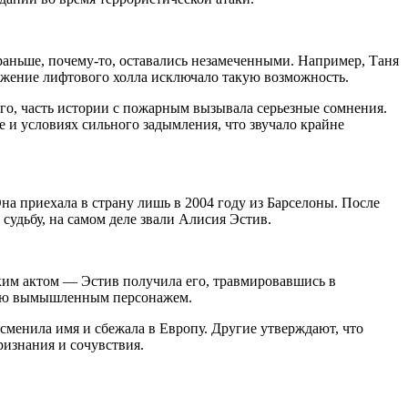
 раньше, почему-то, оставались незамеченными. Например, Таня
оложение лифтового холла исключало такую возможность.
го, часть истории с пожарным вызывала серьезные сомнения.
те и условиях сильного задымления, что звучало крайне
на приехала в страну лишь в 2004 году из Барселоны. После
судьбу, на самом деле звали Алисия Эстив.
ским актом — Эстив получила его, травмировавшись в
стью вымышленным персонажем.
 сменила имя и сбежала в Европу. Другие утверждают, что
ризнания и сочувствия.