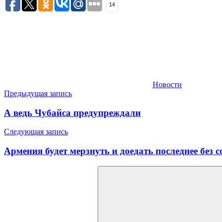
14
Новости
Навигация
Предыдущая запись
по
А ведь Чубайса предупреждали
записям
Следующая запись
Армения будет мерзнуть и доедать последнее без 
Найти: