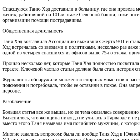
Спасшуюся Таню Хэд доставили в больницу, где она провела ме
жених, работавший на 101-м этаже Северной башни, тоже погиб
организации помощи пострадавшим.
Общественная деятельность
Таня Хэд возглавила Ассоциацию выживших жертв 9/11 и стала
Хэд встречалась со звездами и политиками, несколько раз да
одной из четырех спасшихся из офисов выше 75-го этажа, пр
Прошло несколько лет, которые Таня Хэд полностью посвятила
теракте. Ключевой частью статьи должна была стать история 
Журналисты обнаружили множество спорных моментов в рассказ
пояснения и потребовала, чтобы ее оставили в покое. Она запре
персоне.
Разоблачение
Большая статья все же вышла, но ее тема оказалась совершенно 
Выяснилось, что женщина никогда не училась в Гарварде и не р
вместо этого Таня называла имя погибшего мужчины, с которы
Многие задались вопросом: была ли вообще Таня Хэд в Южной 
У Тани нашлось немало защитников. Они утверждали, что даже е