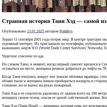
Странная история Тани Хэд — самой и
Опубликовано
13.01.2025
автором
Politikys
Теракт 11 сентября 2001 года потряс мир. В центре трагедии
огромный интерес. Их приглашали на телеэфиры, публиковали 
выживших жертв 9/11 (World Trade Center Survivors’ Network). Е
Чудесное спасение из ада
По словам Тани, в момент, когда первый самолет врезался в С
оставаться на месте, женщина решила добраться до лифта на 78
Когда Таня очнулась, вокруг нее лежали обломки мрамора, ст
облако пыли и женщина начала пробираться наощупь в сторону 
сознание, но ее вынес на руках пожарный.
Таня Хэд и ее спаситель удалились от здания всего на 100 ме
женщину своим телом, спасая ее ценой собственной жизни. Когд
Таня Хэд (Tania Head) — женщина, которая семь лет возглавлял