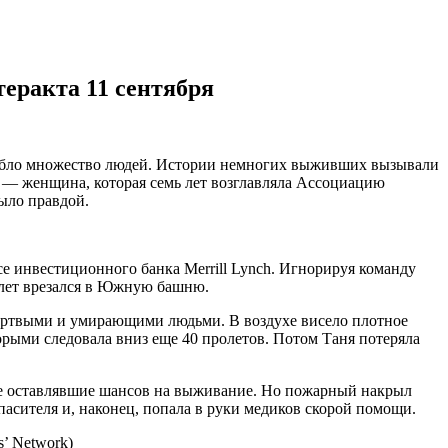
еракта 11 сентября
погибло множество людей. Истории немногих выживших вызывали
) — женщина, которая семь лет возглавляла Ассоциацию
было правдой.
е инвестиционного банка Merrill Lynch. Игнорируя команду
молет врезался в Южную башню.
 мертвыми и умирающими людьми. В воздухе висело плотное
орыми следовала вниз еще 40 пролетов. Потом Таня потеряла
, не оставлявшие шансов на выживание. Но пожарный накрыл
пасителя и, наконец, попала в руки медиков скорой помощи.
s’ Network)