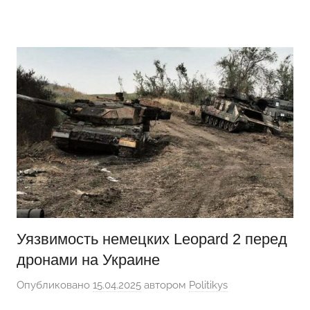
Перейти
Новости
Ещё
к
один
содержимому
сайт
на
WordPress
Уязвимость немецких Leopard 2 перед
дронами на Украине
Опубликовано
15.04.2025
автором
Politikys