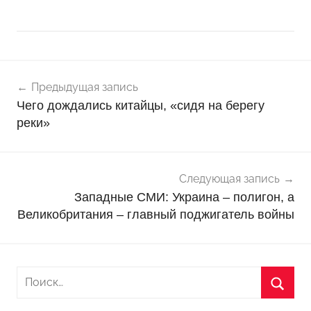
Навигация
Н
Предыдущая запись
о
по
Чего дождались китайцы, «сидя на берегу
в
записям
реки»
о
с
т
Следующая запись
и
Западные СМИ: Украина – полигон, а
Великобритания – главный поджигатель войны