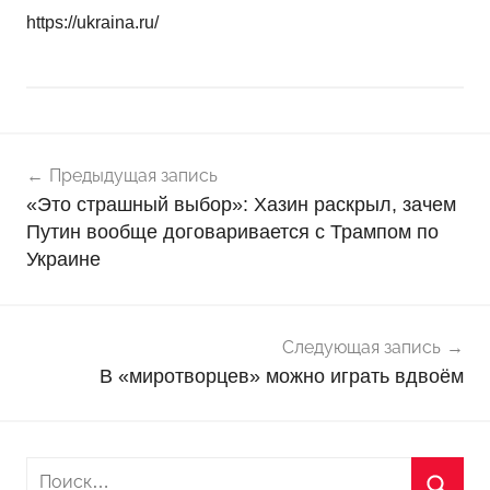
https://ukraina.ru/
Навигация
Н
Предыдущая запись
о
по
«Это страшный выбор»: Хазин раскрыл, зачем
в
записям
Путин вообще договаривается с Трампом по
о
Украине
с
т
и
Следующая запись
В «миротворцев» можно играть вдвоём