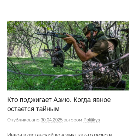
Перейти
Новости
Ещё
к
один
содержимому
сайт
на
WordPress
Кто поджигает Азию. Когда явное
остается тайным
Опубликовано
30.04.2025
автором
Politikys
Индо-пакистанский конфликт как-то резво и