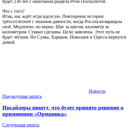
будет 230 лет с окончания раздела Речи Посполитой.
Что с того?
Итак, нас ждёт игра вдолгую. Повторение истории
трёхсотлетней с лишним давности, когда Россия возвращала
своё. Медленно, но верно. Шаг за шагом, километр за
километром. Ставки сделаны. Цели заявлены. Этот путь не
будет лёгким. Но Сумы, Харьков, Николаев и Одесса вернутся
домой.
Новости
Навигация
Предыдущая запись
по
Инсайдеры пишут, что будет принято решение о
записям
применении «Орешника»
Следующая запись