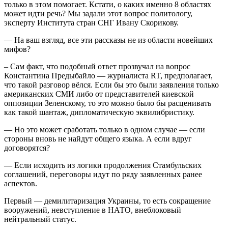
только в этом помогает. Кстати, о каких именно 8 областях
может идти речь? Мы задали этот вопрос политологу,
эксперту Института стран СНГ Ивану Скорикову.
— На ваш взгляд, все эти рассказы не из области новейших
мифов?
– Сам факт, что подобный ответ прозвучал на вопрос
Константина Предыбайло — журналиста RT, предполагает,
что такой разговор вёлся. Если бы это были заявления только
американских СМИ либо от представителей киевской
оппозиции Зеленскому, то это можно было бы расценивать
как такой шантаж, дипломатическую эквилибристику.
— Но это может сработать только в одном случае — если
стороны вновь не найдут общего языка. А если вдруг
договорятся?
— Если исходить из логики продолжения Стамбульских
соглашений, переговоры идут по ряду заявленных ранее
аспектов.
Первый — демилитаризация Украины, то есть сокращение
вооружений, невступление в НАТО, внеблоковый
нейтральный статус.