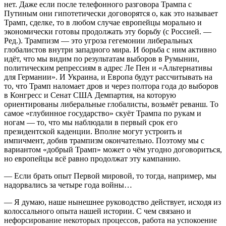
нет. Даже если после телефонного разговора Трампа с
Путиным они гипотетически договорятся о, как это называет
Трамп, сделке, то в любом случае европейцы морально и
экономически готовы продолжать эту борьбу (с Россией. —
Ред.). Трампизм — это угроза гегемонии либеральных
глобалистов внутри западного мира. И борьба с ним активно
идёт, что мы видим по результатам выборов в Румынии,
политическим репрессиям в адрес Ле Пен и «Альтернативы
для Германии». И Украина, и Европа будут рассчитывать на
то, что Трамп наломает дров и через полтора года до выборов
в Конгресс и Сенат США Демпартия, на которую
ориентированы либеральные глобалисты, возьмёт реванш. То
самое «глубинное государство» скуёт Трампа по рукам и
ногам — то, что мы наблюдали в первый срок его
президентской каденции. Вполне могут устроить и
импичмент, добив трампизм окончательно. Поэтому мы с
вариантом «добрый Трамп» может о чём угодно договориться,
но европейцы всё равно продолжат эту кампанию.
— Если брать опыт Первой мировой, то тогда, например, мы
надорвались за четыре года войны…
— Я думаю, наше нынешнее руководство действует, исходя из
колоссального опыта нашей истории. С чем связано и
нефорсирование некоторых процессов, работа на успокоение