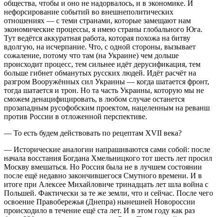
общества, чтобы и оно не надорвалось, и в экономике. И
нефорсирование событий во внешнеполитических
отношениях — с теми странами, которые замещают нам
экономические процессы, я имею страны глобального Юга.
Тут ведётся аккуратная работа, которая похожа на битву
вдолгую, на исчерпание. Что, с одной стороны, вызывает
сожаление, потому что там (на Украине) чем дольше
происходит процесс, тем сильнее идёт дерусификация, тем
больше гибнет обманутых русских людей. Идёт расчёт на
разгром Вооружённых сил Украины — когда шатается фронт,
тогда шатается и трон. Но та часть Украины, которую мы не
сможем денацифицировать, в любом случае останется
прозападным русофобским проектом, нацеленным на реванш
против России в отложенной перспективе.
— То есть будем действовать по рецептам XVII века?
— Исторические аналогии напрашиваются сами собой: после
начала восстания Богдана Хмельницкого тот шесть лет просил
Москву вмешаться. Но Россия была не в лучшем состоянии
после ещё недавно закончившегося Смутного времени. И в
итоге при Алексее Михайловиче тринадцать лет шла война с
Польшей. Фактически за те же земли, что и сейчас. После чего
освоение Правобережья (Днепра) нынешней Новороссии
происходило в течение ещё ста лет. И в этом году как раз