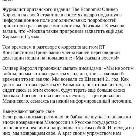
Журналист британского издания The Economist Оливер
Кэрролл на своей странице в соцсетях щедро подкинул в
информационное поле дополнительных подробностей
приватного разговора с «источником, близким к Кремлю»,
заявив, что «Москва также пригрозила захватить ещё две:
Харьков и Сумы».
Тем временем в разговоре с корреспондентом RT
Константином Придыбайло члены нашей переговорной
делегации пошли на повышение: «Мы сказали восемь!»
Оливер Кэрролл продолжил сыпать инсайдами: «Мы не хотим
войны, но мы готовы сражаться год, два, три — сколько бы
времени это ни заняло. Мы воевали со Швецией 21 год. Как
долго вы готовы сражаться? Возможно, некоторые из тех, кто
сидит здесь за этим столом, будут терять ещё больше своих
близких. Россия готова воевать вечно», — цитировал он
Мединского, ссылаясь на некий информированный источник.
Вынуждают забрать своё
Если речь о восьми регионах не байка, не шутка, то аналогии
эпохи возвращения Малороссии в Русское государство с
нынешними реалиями напрашиваются сам собой. И, исходя из
них, мы возвращаем своё. А враг своим упрямством нам