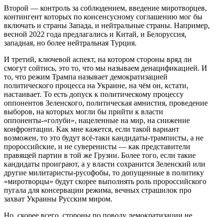
Второй — контроль за соблюдением, введение миротворцев,
контингент которых по консенсусному соглашению мог бы
включать и страны Запада, и нейтральные страны. Например,
весной 2022 года предлагались и Китай, и Белоруссия,
западная, но более нейтральная Турция.
И третий, ключевой аспект, на котором стороны вряд ли
смогут сойтись, это то, что мы называем денацификацией. И
то, что режим Трампа называет демократизацией
политического процесса на Украине, на чём он, кстати,
настаивает. То есть допуск к политическому процессу
оппонентов Зеленского, политическая амнистия, проведение
выборов, на которых могли бы прийти к власти
оппоненты-«голуби», нацеленные на мир, на снижение
конфронтации. Как мне кажется, если такой вариант
возможен, то это будут всё-таки кандидаты-трамписты, а не
пророссийские, и не суверенисты — как представители
правящей партии в той же Грузии. Более того, если такие
кандидаты проиграют, а у власти сохранится Зеленский или
другие милитаристы-русофобы, то допущенные в политику
«миротворцы» будут скорее выполнять роль пророссийского
пугала для консервации режима, вечных страшилок про
захват Украины Русским миром.
Но, скорее всего, стороны по поводу демократизации не