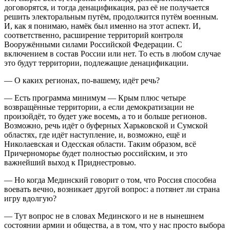
договорятся, и тогда денацификация, раз её не получается
решить электоральным путём, продолжится путём военным.
И, как я понимаю, намёк был именно на этот аспект. И,
соответственно, расширение территорий контроля
Вооружёнными силами Российской Федерации. С
включением в состав России или нет. То есть в любом случае
это будут территории, подлежащие денацификации.
— О каких регионах, по-вашему, идёт речь?
— Есть программа минимум — Крым плюс четыре
возвращённые территории, а если демократизации не
произойдёт, то будет уже восемь, а то и больше регионов.
Возможно, речь идёт о буферных Харьковской и Сумской
областях, где идёт наступление, и, возможно, ещё и
Николаевская и Одесская области. Таким образом, всё
Причерноморье будет полностью российским, и это
важнейший выход к Приднестровью.
— Но когда Мединский говорит о том, что Россия способна
воевать вечно, возникает другой вопрос: а потянет ли страна
игру вдолгую?
— Тут вопрос не в словах Мединского и не в нынешнем
состоянии армии и общества, а в том, что у нас просто выбора