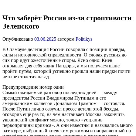
Перейти
Новости
Ещё
к
один
содержимому
Что заберёт Россия из-за строптивости
сайт
Зеленского
на
WordPress
Опубликовано
03.06.2025
автором
Politikys
В Стамбуле делегация России говорила с позиции правды,
силы и исторической справедливости. О словах русских до
сих пор идут ожесточённые споры. Ясно одно: Киев
открывает для себя ящик Пандоры, а мы получаем шанс
пройти путём, который успешно прошли наши предки почти
четыре столетия назад.
Предупреждение номер один
Самый ожидаемый разговор последних дней — между
президентом России Владимиром Путиным и его
американским коллегой Дональдом Трампом — состоялся.
После Путин лично озвучил прессе детали этой беседы,
оговорив ещё раз то, на чём настаивает Москва: закончить
украинский конфликт можно, только «устранив
первопричины кризиса». А они известны и назывались много
раз: курс, выбранный киевским режимом и направленный на