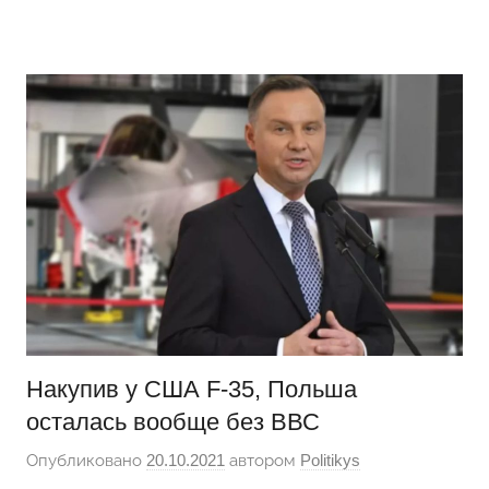
Перейти
Новости
Ещё
к
один
содержимому
сайт
на
WordPress
Накупив у США F-35, Польша
осталась вообще без ВВС
Опубликовано
20.10.2021
автором
Politikys