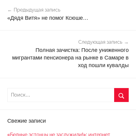
Навигация
Н
Предыдущая запись
о
по
«Дядя Витя» не помог Ксюше…
в
записям
о
с
т
Следующая запись
и
Полная зачистка: После униженного
мигрантами пенсионера на рынке в Самаре в
ход пошли кувалды
Свежие записи
«Бедные эстонцы не заслужили!»: интернет