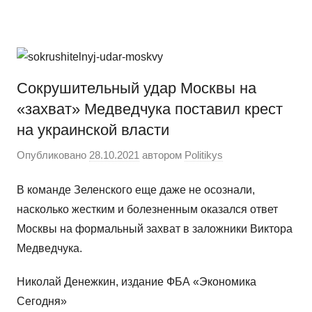
Перейти
Новости
Ещё
к
один
содержимому
сайт
на
Сокрушительный удар Москвы на
WordPress
«захват» Медведчука поставил крест
на украинской власти
Опубликовано
28.10.2021
автором
Politikys
В команде Зеленского еще даже не осознали,
насколько жестким и болезненным оказался ответ
Москвы на формальный захват в заложники Виктора
Медведчука.
Николай Денежкин, издание ФБА «Экономика
Сегодня»