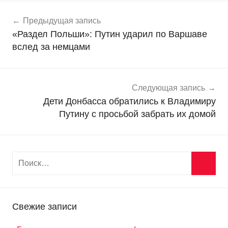
Навигация
Н
Предыдущая запись
о
по
«Раздел Польши»: Путин ударил по Варшаве
в
записям
вслед за немцами
о
с
т
и
Следующая запись
Дети Донбасса обратились к Владимиру
Путину с просьбой забрать их домой
Свежие записи