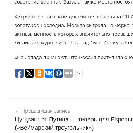
советские военные базы, а также место постоя
Хитрость с советским долгом не позволила США
советское наследие. Москва сыграла на меркан
активы, ценность которых значительно превыш
китайских журналистов, Запад был обескуражен
«На Западе признают, что Россия поступила оче
14
Навигация
Н
о
Предыдущая запись
по
в
Цугцванг от Путина — теперь для Европы
записям
о
(«Веймарский треугольник»)