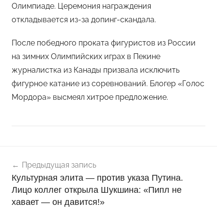
Олимпиаде. Церемония награждения
откладывается из-за допинг-скандала.
После победного проката фигуристов из России
на зимних Олимпийских играх в Пекине
журналистка из Канады призвала исключить
фигурное катание из соревнований. Блогер «Голос
Мордора» высмеял хитрое предложение.
Навигация
Н
Предыдущая запись
о
по
Культурная элита — против указа Путина.
в
записям
Лицо коллег открыла Шукшина: «Пипл не
о
хавает — он давится!»
с
т