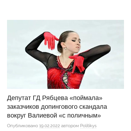
Перейти
Новости
Ещё
к
один
содержимому
сайт
на
WordPress
Депутат ГД Рябцева «поймала»
заказчиков допингового скандала
вокруг Валиевой «с поличным»
Опубликовано
19.02.2022
автором
Politikys