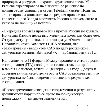
природным ресурсам и охране окружающей среды Жанна
Рябцева отреагировала на вынесенное решение по
допинговому скандалу в своем Telegram-канале. Политик
акцентировала внимание на очередном провале планов
коллективного Запада выставить Россию в плохом свете и
указала на зачинщика истории.
«Очередная громкая провокация против России не удалась.
Но нервы Камиле перед выступлением помотали более чем.
Откуда растут уши, тоже понятно сразу: «Олимпийский и
Паралимпийский комитеты США заявили, что
«разочарованы» вердиктом CAS по делу российской
фигуристки Камилы Валиевой»», — добавила депутат ГД.
Напомним, что 11 февраля Международное агентство допинг-
тестирования (ITA) сообщило о положительной пробе
Камилы Валиевой, взятой 25 декабря 2021 года. Допуск к
соревнованиям, несмотря на это, в CAS объяснили тем, что
фигуристка не была вовремя оповещена о результатах
тестирования.
«Несвоевременное извещение спортсменки о результатах
допинг-теста нарушило ее право на юридическую
поддержку», — цитирует заявление RT.