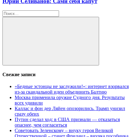
Юрий Селиванов: Сами себя капут
Найти:
Поиск
Свежие записи
«Бедные эстонцы не заслужили!»: интернет взорвался
из-за скандальной идеи объединить Балтию
Москва применила оружие Судного дня. Результаты
всех удивили
Каллас и фон дер Ляйен опозорились. Трамп унизил
сразу обеих
Путин сделал ход: в США признали — отказаться
опаснее, чем согласиться
Советовать Зеленскому – внуку героя Великой
Отечественной – станет Фриланд – внучка пособника