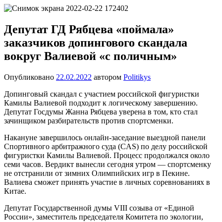
Перейти
Новости
Ещё
к
один
содержимому
Депутат ГД Рябцева «поймала»
сайт
заказчиков допингового скандала
на
WordPress
вокруг Валиевой «с поличным»
Опубликовано
22.02.2022
автором
Politikys
Допинговый скандал с участием российской фигуристки
Камилы Валиевой подходит к логическому завершению.
Депутат Госдумы Жанна Рябцева уверена в том, кто стал
зачинщиком разбирательств против спортсменки.
Накануне завершилось онлайн-заседание выездной панели
Спортивного арбитражного суда (CAS) по делу российской
фигуристки Камилы Валиевой. Процесс продолжался около
семи часов. Вердикт вынесли сегодня утром — спортсменку
не отстранили от зимних Олимпийских игр в Пекине.
Валиева сможет принять участие в личных соревнованиях в
Китае.
Депутат Государственной думы VIII созыва от «Единой
России», заместитель председателя Комитета по экологии,