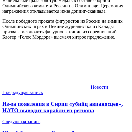
Валиева выиграла золотую медаль в составе сборной
Олимпийского комитета России на Олимпиаде. Церемония
награждения откладывается из-за допинг-скандала.
После победного проката фигуристов из России на зимних
Олимпийских играх в Пекине журналистка из Канады
призвала исключить фигурное катание из соревнований.
Блогер «Голос Мордора» высмеял хитрое предложение.
Новости
Навигация
Предыдущая запись
по
Из-за появления в Сирии «убийц авианосцев»,
записям
НАТО выводит корабли из региона
Следующая запись