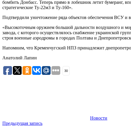
бомбить Донбасс. Теперь прямо в лобешник летит бумеранг, вп
стратегические Ту-22м3 и Ту-160».
Подтвердили уничтожение ряда объектов обеспечения ВСУ и 
«Высокоточным оружием большой дальности воздушного и мор
завода, с которого осуществлялось снабжение украинской гр
строя военные аэродромы в городах Полтава и Днепропетровс
Напомним, что Кременчугский НПЗ принадлежит днепропетров
Анатолий Лапин
30
Новости
Навигация
Предыдущая запись