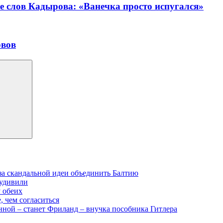
е слов Кадырова: «Ванечка просто испугался»
рвов
-за скандальной идеи объединить Балтию
 удивили
у обеих
, чем согласиться
нной – станет Фриланд – внучка пособника Гитлера