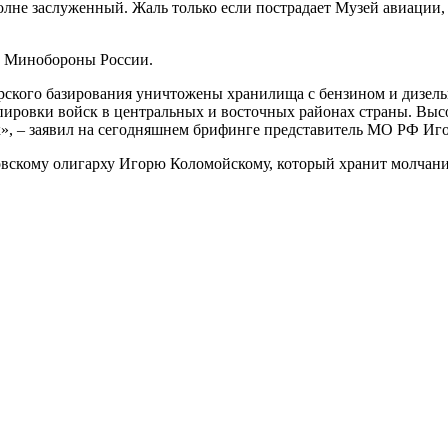
олне заслуженный. Жаль только если пострадает Музей авиации,
в Минобороны России.
ского базирования уничтожены хранилища с бензином и дизел
уппировки войск в центральных и восточных районах страны. Вы
к», – заявил на сегодняшнем брифинге представитель МО РФ Иг
скому олигарху Игорю Коломойскому, который хранит молчание