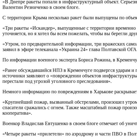
«В Днепре ракеты попали в инфраструктурный объект. Серьезн
Валентин Резниченко в своем блоге.
С территории Крыма несколько ракет были выпущены по объек
«Три ракеты «Искандер», выпущенные с территории временно
уточняется, но я хотел бы всем пожелать, чтобы вы берегли друг
«Утром, по предварительной информации, три вражеских само
заявил в эфире телеканала «Украина 24» глава Полтавской ОГ
По информации военного эксперта Бориса Рожина, в Кременчу
«Ранее обсуждавшийся НПЗ в Кременчуге подвергся ударам и п
источники заявляют о «повреждении объектов инфраструктуры в
перестали под угрозой уголовного преследования».
Немного информацию по повреждениям в Харькове раскрывает Г
«Крупнейший пожар, вызванный обстрелами, произошел утром в
спасатели сражались с огнем. Также масштабный пожар произо
кооператива».
Военкор Владислав Евтушенко в своем блоге отмечает об унич
«Четыре ракеты «прилетели» по аэродрому и части ПВО в Полта