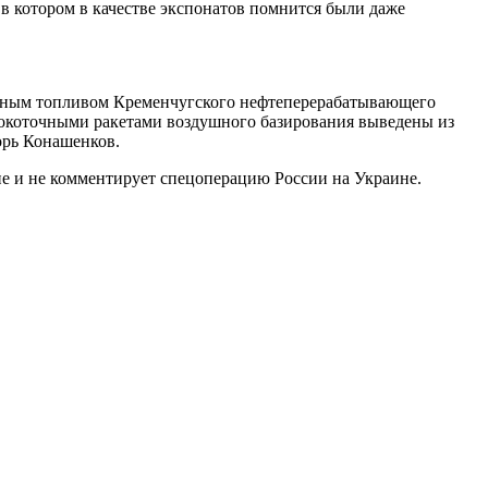
 в котором в качестве экспонатов помнится были даже
ьным топливом Кременчугского нефтеперерабатывающего
сокоточными ракетами воздушного базирования выведены из
орь Конашенков.
 и не комментирует спецоперацию России на Украине.