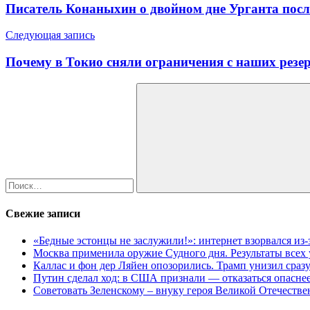
по
Писатель Конаныхин о двойном дне Урганта посл
записям
Следующая запись
Почему в Токио сняли ограничения с наших резе
Найти:
Поиск
Свежие записи
«Бедные эстонцы не заслужили!»: интернет взорвался из
Москва применила оружие Судного дня. Результаты всех
Каллас и фон дер Ляйен опозорились. Трамп унизил сраз
Путин сделал ход: в США признали — отказаться опаснее
Советовать Зеленскому – внуку героя Великой Отечестве