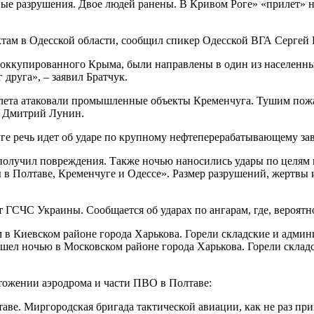
ые разрушения. Двое людей ранены. В Кривом Роге» «прилет» н
там в Одесской области, сообщил спикер Одесской ВГА Сергей 
 оккупированного Крыма, были направлены в один из населенн
 друга», – заявил Братчук.
лета атаковали промышленные объекты Кременчуга. Тушим пожар,
А Дмитрий Лунин.
ге речь идет об ударе по крупному нефтеперерабатывающему зав
олучил повреждения. Также ночью наносились удары по целям в
 Полтаве, Кременчуге и Одессе». Размер разрушений, жертвы и т
СЧС Украины. Сообщается об ударах по ангарам, где, вероятно
 Киевском районе города Харькова. Горели складские и админи
шел ночью в Московском районе города Харькова. Горели склад
тожении аэродрома и части ПВО в Полтаве:
ве. Миргородская бригада тактической авиации, как не раз при