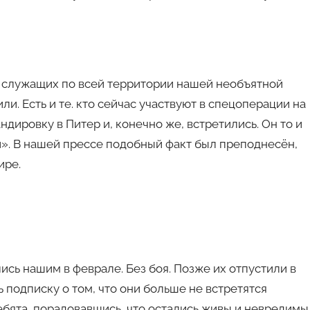
, служащих по всей территории нашей необъятной
ли. Есть и те. кто сейчас участвуют в спецоперации на
дировку в Питер и, конечно же, встретились. Он то и
й». В нашей прессе подобный факт был преподнесён,
ире.
сь нашим в феврале. Без боя. Позже их отпустили в
ь подписку о том, что они больше не встретятся
бята, порадовавшись, что остались живы и невредимы