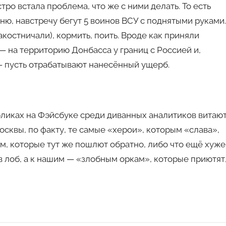
тро встала проблема, что же с ними делать. То есть
ню, навстречу бегут 5 воинов ВСУ с поднятыми руками.
пакостничали), кормить, поить. Вроде как приняли
 на территорию Донбасса у границ с Россией и,
— пусть отрабатывают нанесённый ущерб.
бликах на Фэйсбуке среди диванных аналитиков витаю
осквы, по факту, те самые «херои», которым «слава»,
оим, которые тут же пошлют обратно, либо что ещё хуже
в лоб, а к нашим — «злобным оркам», которые приютят