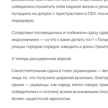
собирались посвятить себя мирной жизни и уехат
потащили на допрос с пристрастием в СБУ, после
передовую.
Солдатики посовещались и побежали сразу сдава
недоумением — «а что с вами делать то»? «Толь
улицах городов порядок наводить и дома строит
А теперь расширенная версия:
Самостоятельная сдача в плен украинцами — яв
лишь то, что получило широкий резонанс, благод
одном — украинцы, как народ, мягко говоря, пра
победителем и поэтому всеми возможными спосо
более, нацистской идеологии.