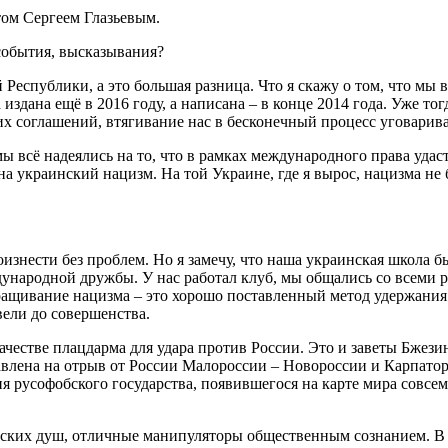
том Сергеем Глазьевым.
события, высказывания?
 Республики, а это большая разница. Что я скажу о том, что м
дана ещё в 2016 году, а написана – в конце 2014 года. Уже тог
 соглашений, втягивание нас в бесконечный процесс уговарив
 всё надеялись на то, что в рамках международного права удаст
на украинский нацизм. На той Украине, где я вырос, нацизма не 
оизнести без проблем. Но я замечу, что наша украинская школа 
народной дружбы. У нас работал клуб, мы общались со всеми р
ащивание нацизма – это хорошо поставленный метод удержания м
вели до совершенства.
честве плацдарма для удара против России. Это и заветы Бжезин
влена на отрыв от России Малороссии – Новороссии и Карпаторо
я русофобского государства, появившегося на карте мира совсем
еских душ, отличные манипуляторы общественным сознанием. В 