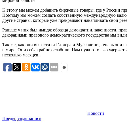
мировой валюты.
К этому мы можем добавить биржевые товары, где у России приор
Поэтому мы можем создать собственную международную валюту,
другие страны, которые уже прекращают накапливать свои резе
Раньше у них был имидж образца демократии, законности, право
декорациями правового демократического государства мы вид
Так же, как они вырастили Гитлера и Муссолини, теперь они в
в мире. Они себя крайне ослабили. Нам нужно только удержаться
несколько месяцев.
99
Новости
Навигация
Предыдущая запись
по