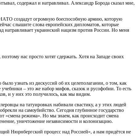
итывал, содержал и натравливал. Александр Борода сказал мне,
 и НАТО создадут огромную боеспособную армию, которую
 сейчас слышите слова европейских дипломатов, которые
апад натравливает украинский нацизм против России. Но меня
, поэтому нас просто хотят сдержать. Хотя на Западе своих
было узнать из дискуссий об их целеполагании, о том, как
учебники – это же набор мифов, сказок и русофобии. То есть
ов, и у них это получилось, как мы видим.
леровцы на татуировках набивали свастику, а у этих людей
х обрекли на самоубийство. Сегодня глубинное государство
ают «смена режима». Но мы знаем, как происходит смена
членение, уничтожение независимости и колонизацию.
дущий Нюрнбергский процесс над Россией», а нам придётся не