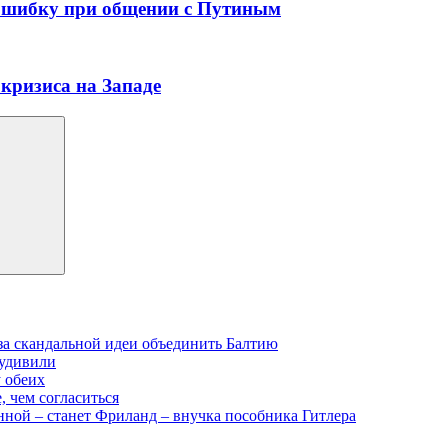
 ошибку при общении с Путиным
 кризиса на Западе
-за скандальной идеи объединить Балтию
 удивили
у обеих
, чем согласиться
нной – станет Фриланд – внучка пособника Гитлера