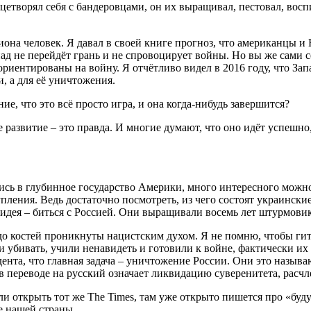
етворял себя с бандеровцами, он их выращивал, пестовал, восп
лиона человек. Я давал в своей книге прогноз, что американцы
пад не перейдёт грань и не спровоцирует войны. Но вы же сами
 ориентированы на войну. Я отчётливо видел в 2016 году, что З
и, а для её уничтожения.
ие, что это всё просто игра, и она когда-нибудь завершится?
ое развитие – это правда. И многие думают, что оно идёт успешно
ись в глубинное государство Америки, много интересного можно 
ения. Ведь достаточно посмотреть, из чего состоят украинские 
 идея – биться с Россией. Они выращивали восемь лет штурмовик
до костей проникнуты нацистским духом. Я не помню, чтобы гит
ли убивать, учили ненавидеть и готовили к войне, фактически и
дента, что главная задача – уничтожение России. Они это назыв
а в переводе на русский означает ликвидацию суверенитета, рас
ли открыть тот же The Times, там уже открыто пишется про «бу
ие нашей страны.