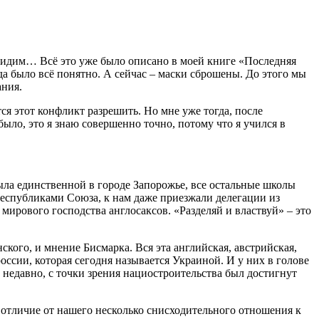
ы видим… Всё это уже было описано в моей книге «Последняя
да было всё понятно. А сейчас – маски сброшены. До этого мы
ания.
ся этот конфликт разрешить. Но мне уже тогда, после
было, это я знаю совершенно точно, потому что я учился в
была единственной в городе Запорожье, все остальные школы
еспубликами Союза, к нам даже приезжали делегации из
ирового господства англосаксов. «Разделяй и властвуй» – это
ского, и мнение Бисмарка. Вся эта английская, австрийская,
ссии, которая сегодня называется Украиной. И у них в голове
 недавно, с точки зрения нациостроительства был достигнут
отличие от нашего несколько снисходительного отношения к