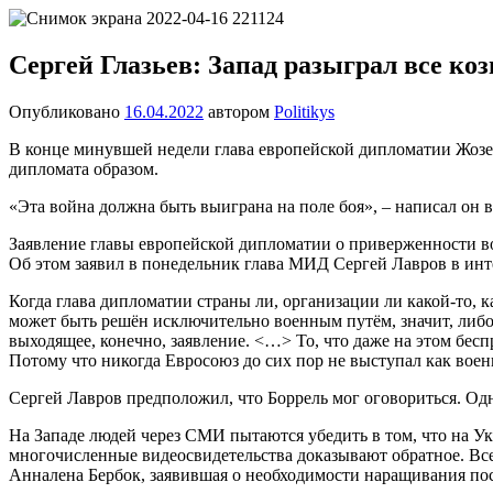
Перейти
Новости
Ещё
к
один
содержимому
Сергей Глазьев: Запад разыграл все ко
сайт
на
Опубликовано
16.04.2022
автором
Politikys
WordPress
В конце минувшей недели глава европейской дипломатии Жозеп
дипломата образом.
«Эта война должна быть выиграна на поле боя», – написал он в
Заявление главы европейской дипломатии о приверженности во
Об этом заявил в понедельник глава МИД Сергей Лавров в инт
Когда глава дипломатии страны ли, организации ли какой-то, 
может быть решён исключительно военным путём, значит, либо у
выходящее, конечно, заявление. <…> То, что даже на этом бесп
Потому что никогда Евросоюз до сих пор не выступал как воен
Сергей Лавров предположил, что Боррель мог оговориться. Одн
На Западе людей через СМИ пытаются убедить в том, что на Укр
многочисленные видеосвидетельства доказывают обратное. Все
Анналена Бербок, заявившая о необходимости наращивания по