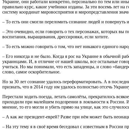
Украине, они работали конкретно, персонально по тем или ины
правильно курс, какие учебники изданы. За эти восемь лет на
систему координат мировосприятия и миропредставления знач
– То есть они смогли переломить сознание людей и повернуть 
– Это очевидно, если говорить о тех персонажах, которых вы
воспитания, выращивания, дрессировки, если хотите.
– То есть можно говорить о том, что нет никакого единого наро
– Его никогда и не было. Когда я рос на Украине в обычной р
украинцами. И, в отличие от нашей школы, все остальные гово
учиться. Но мы понимали, что есть западенцы, и слово «банде
слово, самое оскорбительное.
Но за 30 лет сознание удалось переформатировать. А в последн
признать, что в 2014 году им удалось полностью отсечь Украи
Перестали ходить поезда, летать самолёты, прекратилось всяк
приходили при малейшем подозрении в лояльности к России. И
мнение, то его могли и убить прямо на улице, как это случилос
– А как же президент-еврей? Разве при нём может быть неонац
– На эту тему я в своё время беседовал с известным в России