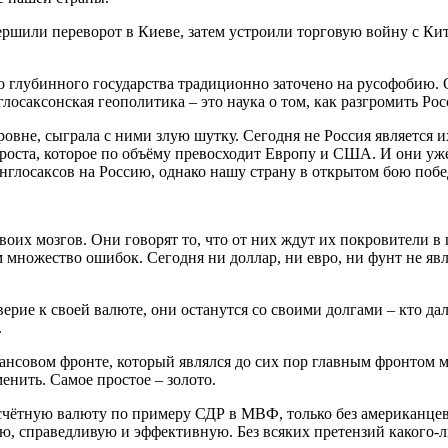
вершили переворот в Киеве, затем устроили торговую войну с Ки
 глубинного государства традиционно заточено на русофобию. О
нглосаксонская геополитика – это наука о том, как разгромить Ро
уровне, сыграла с ними злую шутку. Сегодня не Россия является
роста, которое по объёму превосходит Европу и США. И они уже
нглосаксов на Россию, однако нашу страну в открытом бою побед
воих мозгов. Они говорят то, что от них ждут их покровители в 
ом множество ошибок. Сегодня ни доллар, ни евро, ни фунт не 
рие к своей валюте, они останутся со своими долгами – кто да
.
инансовом фронте, который являлся до сих пор главным фронто
енить. Самое простое – золото.
чётную валюту по примеру СДР в МВФ, только без американцев 
ую, справедливую и эффективную. Без всяких претензий какого-