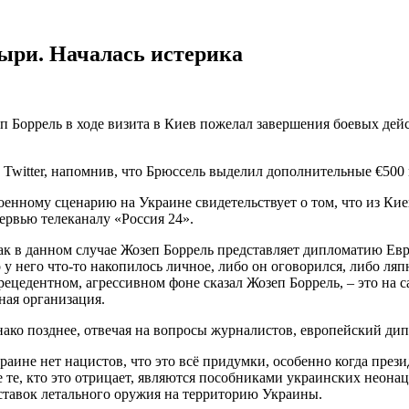
зыри. Началась истерика
 Боррель в ходе визита в Киев пожелал завершения боевых дейс
 Twitter, напомнив, что Брюссель выделил дополнительные €500 
енному сценарию на Украине свидетельствует о том, что из Кие
ервью телеканалу «Россия 24».
как в данном случае Жозеп Боррель представляет дипломатию Евр
 него что-то накопилось личное, либо он оговорился, либо ляпну
рецедентном, агрессивном фоне сказал Жозеп Боррель, – это на с
ная организация.
ако позднее, отвечая на вопросы журналистов, европейский дип
аине нет нацистов, что это всё придумки, особенно когда прези
 те, кто это отрицает, являются пособниками украинских неона
ставок летального оружия на территорию Украины.