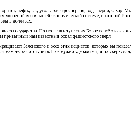
итет, нефть, газ, уголь, электроэнергия, вода, зерно, сахар. М
 укореннёную в нашей экономической системе, в которой Росси
рвы в долларах.
вого государства. Но после выступления Борреля всё это законч
им привычный нам известный оскал фашистского зверя.
ыращивают Зеленского и всех этих нацистов, которых вы показа
, нам нельзя отступить. Нам нужно удержаться, и их сверхсила, к