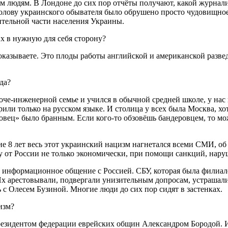
м людям. В Лондоне до сих пор отчёты получают, какой журнали
 голову украинского обывателя было обрушено просто чудовищно
ительной части населения Украины.
их в нужную для себя сторону?
 показываете. Это плоды работы английской и американской раз
да?
абоче-инженерной семье и учился в обычной средней школе, у на
рили только на русском языке. И столица у всех была Москва, х
ровец» было бранным. Если кого-то обзовёшь бандеровцем, то мо
ие 8 лет весь этот украинский нацизм нагнетался всеми СМИ, об
ну от России не только экономически, при помощи санкций, нар
ое информационное общение с Россией. СБУ, которая была филиал
х арестовывали, подвергали унизительным допросам, устрашали
ь с Олесем Бузиной. Многие люди до сих пор сидят в застенках.
изм?
 президентом федерации еврейских общин Александром Бородой. И