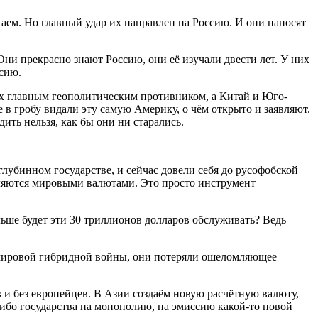
таем. Но главный удар их направлен на Россию. И они наносят
ни прекрасно знают Россию, они её изучали двести лет. У них
ссию.
 их главным геополитическим противником, а Китай и Юго-
 в гробу видали эту самую Америку, о чём открыто и заявляют.
ить нельзя, как бы они ни старались.
глубинном государстве, и сейчас довели себя до русофобской
являются мировыми валютами. Это просто инструмент
льше будет эти 30 триллионов долларов обслуживать? Ведь
м мировой гибридной войны, они потеряли ошеломляющее
и без европейцев. В Азии создаём новую расчётную валюту,
либо государства на монополию, на эмиссию какой-то новой