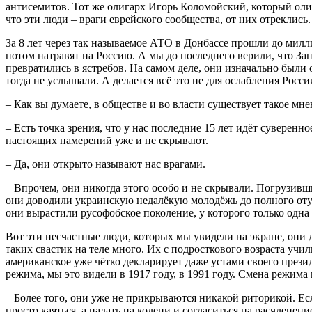
антисемитов. Тот же олигарх Игорь Коломойский, который олиц
что эти люди – враги еврейского сообщества, от них отреклись.
За 8 лет через так называемое АТО в Донбассе прошли до мил
потом натравят на Россию. А мы до последнего верили, что За
превратились в ястребов. На самом деле, они изначально были
тогда не услышали. А делается всё это не для ослабления Росси
– Как вы думаете, в обществе и во власти существует такое мнен
– Есть точка зрения, что у нас последние 15 лет идёт суверенн
настоящих намерений уже и не скрывают.
– Да, они открыто называют нас врагами.
– Впрочем, они никогда этого особо и не скрывали. Погрузивш
они доводили украинскую недалёкую молодёжь до полного отупл
они вырастили русофобское поколение, у которого только одна
Вот эти несчастные люди, которых мы увидели на экране, они 
таких свастик на теле много. Их с подросткового возраста учи
американское уже чётко декларирует даже устами своего прези
режима, мы это видели в 1917 году, в 1991 году. Смена режим
– Более того, они уже не прикрываются никакой риторикой. Ес
просто каяться, а падать на колени и согласиться на расчленен