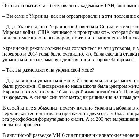
Об этих событиях мы беседовали с академиком РАН, экономис
– Вы сами с Украины, как вы отреагировали на эти последние 
– Да, с Украины, но с Украинской Советской Социалистической
Мировая война. США начинают и проигрывают», которая была из
видели имитацию переговоров, имитацию выполнения Минских
Украинский режим должен был согласиться на эти уговоры, и мы
переворота 2014 года, было очевидно, что была сделана ставка 
украинской школе, замечу, единственной в городе Запорожье.
– Так вы размовляете на украинской мове?
– Да, на видной украинской мове. И слово «паляница» могу пр
были русскими. Одновременно наша школа была центром между
Европы, потому что у нас был второй язык английский. Но выр
их формула. А сейчас они этот метод выращивания нацизма до
В своей книге я объяснил, почему именно Украина выбрана в ка
германская геополитика на протяжении двухсот лет была напра
эта русофобская формула давно сидит. А за 200 лет выращивани
большой прогресс.
В английской разведке МИ-6 сидят циничные знатоки человеч