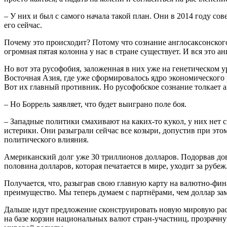
– У них и был с самого начала такой план. Они в 2014 году со
его сейчас.
Почему это происходит? Потому что сознание англосаксонского
огромная пятая колонна у нас в стране существует. И вся это а
Но вот эта русофобия, заложенная в них уже на генетическом 
Восточная Азия, где уже сформировалось ядро экономического 
Вот их главный противник. Но русофобское сознание толкает а
– Но Боррель заявляет, что будет выиграно поле боя.
– Западные политики смахивают на каких-то кукол, у них нет с
истерики. Они разыграли сейчас все козыри, допустив при эт
политического влияния.
Американский долг уже 30 триллионов долларов. Подорвав дове
половина долларов, которая печатается в мире, уходит за рубеж
Получается, что, разыграв свою главную карту на валютно-ф
преимущество. Мы теперь думаем с партнёрами, чем доллар зам
Дальше идут предложение сконструировать новую мировую рас
на базе корзин национальных валют стран-участниц, прозрачн