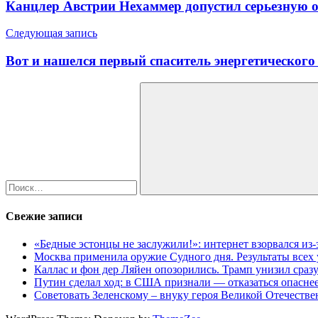
Канцлер Австрии Нехаммер допустил серьезную
записям
Следующая запись
Вот и нашелся первый спаситель энергетического
Найти:
Поиск
Свежие записи
«Бедные эстонцы не заслужили!»: интернет взорвался из
Москва применила оружие Судного дня. Результаты всех
Каллас и фон дер Ляйен опозорились. Трамп унизил сраз
Путин сделал ход: в США признали — отказаться опаснее
Советовать Зеленскому – внуку героя Великой Отечестве