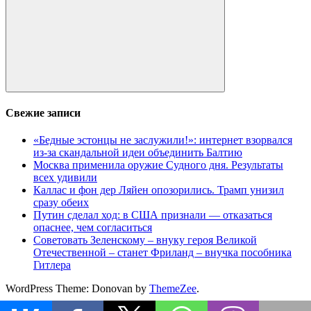
Поиск
Свежие записи
«Бедные эстонцы не заслужили!»: интернет взорвался
из-за скандальной идеи объединить Балтию
Москва применила оружие Судного дня. Результаты
всех удивили
Каллас и фон дер Ляйен опозорились. Трамп унизил
сразу обеих
Путин сделал ход: в США признали — отказаться
опаснее, чем согласиться
Советовать Зеленскому – внуку героя Великой
Отечественной – станет Фриланд – внучка пособника
Гитлера
WordPress Theme: Donovan by
ThemeZee
.