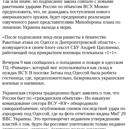
Так или иначе, но подписание закона совпало с новыми
ракетными ударами России по объектам ВСУ. Можно
предположить, что, не дожидаясь поступления нового
американского оружия, будет предпринята реализация
озвученного ранее представителями Минобороны плана по
лишению Украины выхода к морю.
«После подписания ленд-лиза рашисты в бешенстве.
Ракетные атаки по Одессе и Днепропетровской области», –
возмущается в своем блоге сексот СБУ Андрей Цаплиенко,
работающий под прикрытием военкора телеканала «1+1».
Вечером 9 мая сообщалось о попадании и пожаре в одесском
ТЦ «Ривьера», который мог использоваться как склад в
нуждах ВСУ. В поселке Затока под Одессой была разбита
гостиница, где, предположительно, базировались украинские
военные и наемники.
Украинская сторона традиционно будет заявлять о том, что
Россия бьет по «гражданским объектам». Но накануне
командование сектора ВСУ «Юг» обнародовало
саморазоблачение, опубликовав снимок последствий удара по
аэродрому под Одессой, где на фото отчетливо видны МиГ 29
ВВС Украины. Это противоречит недавним утверждениям
властей о том, будто бы россияне уничтожили только недавно