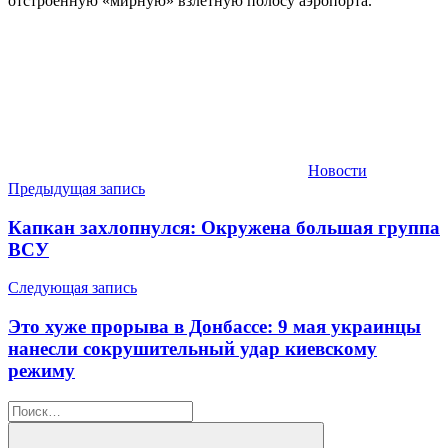
отстроенную «мирную» взлетную полосу аэропорта.
Новости
Навигация
Предыдущая запись
по
Капкан захлопнулся: Окружена большая группа
записям
ВСУ
Следующая запись
Это хуже прорыва в Донбассе: 9 мая украинцы
нанесли сокрушительный удар киевскому
режиму
Найти: