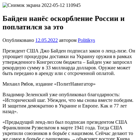
Перейти
Новости
Ещё
к
один
содержимому
Байден нанёс оскорбление России и
сайт
поплатился за это
на
WordPress
Опубликовано
12.05.2022
автором
Politikys
Президент США Джо Байден подписал закон о ленд-лизе. Он
упрощает процедуры доставки на Украину оружия в рамках
утвержденного Конгрессом бюджета – Байден уже запросил
рекордную сумму в 33 миллиарда долларов. Оружие может
быть передано в аренду или с отсроченной оплатой.
Михаил Рябов, издание «ПолитНавигатор»
Владимир Зеленский уже опубликовал благодарность:
«Исторический шаг. Убежден, что мы снова вместе победим.
И защитим демократию в Украине и Европе. Как и 77 лет
назад».
«Предыдущий ленд-лиз был подписан президентом США
Франклином Рузвельтом в марте 1941 года. Тогда США
укрепили союзников в борьбе с нацизмом. Сейчас делают то
же самое в борьбе с рашизмом», – объясняет восторг Киева