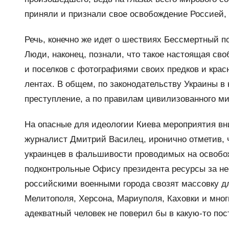
приняли и признали свое освобождение Россией, 
Речь, конечно же идет о шествиях Бессмертный п
Люди, наконец, познали, что такое настоящая св
и поселков с фотографиями своих предков и крас
лентах. В общем, по законодательству Украины в
преступление, а по правилам цивилизованного м
На опасные для идеологии Киева мероприятия вн
журналист Дмитрий Василец, иронично отметив, 
украинцев в фальшивости проводимых на освобож
подконтрольные Офису президента ресурсы за нес
российскими военными города свозят массовку д
Мелитополя, Херсона, Мариуполя, Каховки и мног
адекватный человек не поверил бы в какую-то пос