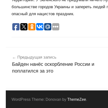
большинстве городов Украины и запереть людей п
опасный для нацистов праздник.
Навигация
Н
о
Предыдущая запись
по
в
Байден нанёс оскорбление России и
записям
о
поплатился за это
с
т
и
WordPress Theme: Donovan by
ThemeZee
.