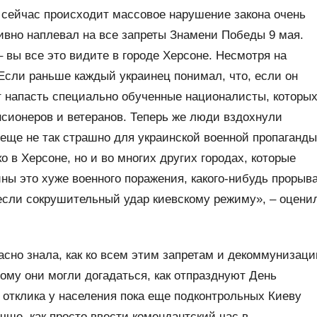
 сейчас происходит массовое нарушение закона очень
ивно наплевал на все запреты Знамени Победы 9 мая.
 вы все это видите в городе Херсоне. Несмотря на
 Если раньше каждый украинец понимал, что, если он
ут напасть специально обученные националисты, которы
сионеров и ветеранов. Теперь же люди вздохнули
 еще не так страшно для украинской военной пропаганды
о в Херсоне, но и во многих других городах, которые
ны это хуже военного поражения, какого-нибудь прорыв
несли сокрушительный удар киевскому режиму», – оцени
асно знала, как ко всем этим запретам и декоммунизаци
ому они могли догадаться, как отпразднуют День
отклика у населения пока еще подконтрольных Киеву
чше, как просто ввести комендантский час в