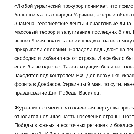
«Любой украинский прокурор понимает, что прямо
большой частью народа Украины, который объект
Знамена, георгиевские ленты и счастливые лица –
массовый террор и запугивание последних 8 лет.
вышел 9 мая почтить своих предков, на него мог
прикрывали силовики. Нападали ведь даже на пен
свободно и избавились от страха. И все было бы
если бы не одно но. Такая ситуация была не тольк
находятся под контролем РФ. Для верхушки Украи
фронта в Донбассе. Украинцы 9 мая, по сути, на
празднование Дня Победы Василец.
Журналист отметил, что киевская верхушка прекр
относится большая часть населения страны. Поэт
Победы в южных и восточных регионах и боялись 
территорий. У Зеленского не придумали ничего лу