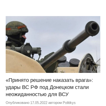
Перейти
Новости
Ещё
к
один
содержимому
сайт
на
WordPress
«Принято решение наказать врага»:
удары ВС РФ под Донецком стали
неожиданностью для ВСУ
Опубликовано
17.05.2022
автором
Politikys