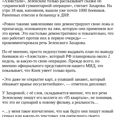
«Азовстали», Зеленский только рассказывает сказки об
«украинской гуманитарной операции», считает Захарова. На
утро 18 мая, напомним, вышли уже почти 1000 боевиков.
Раненных отвезли в больницу в ДНР.
«Ровно такими заявлениями они демонстрируют свою ложь и
пропаганду, основанную на лжи, которую они применяли все
это время. Это настолько демонстративно и показательно, что
оно работает против них в первую очередь» —
прокомментировала речь Зеленского Захарова.
По её мнению, просто недопустимо выдавать план по выводу
боевиков из «Азовстали», который РФ планировала около 2
недель, за какую-то свою операцию. Прежде всего, по
мнению официального представителя нашего МИД, это
показывает, что Киев умеет только врать.
«Это даже не открытие карт, а упавший занавес, который
обнажает вранье несусветнейшее», — отметила дипломат.
У Захаровой, с её слов, складывается мнение, что все речи
Зеленскому пишут его коллеги из «95 квартала», не понимая,
что это не сценарий к новому фильму, а реальность…
«…у меня такое впечатление, что как будто они пишут новый
сериал или какую-то текстовку для очередного своего