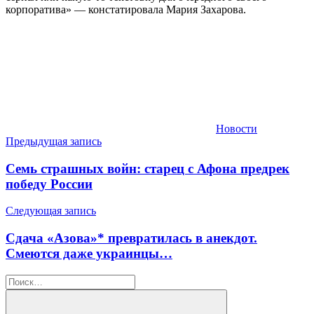
корпоратива» — констатировала Мария Захарова.
Новости
Навигация
Предыдущая запись
по
Семь страшных войн: старец с Афона предрек
записям
победу России
Следующая запись
Сдача «Азова»* превратилась в анекдот.
Смеются даже украинцы…
Найти: