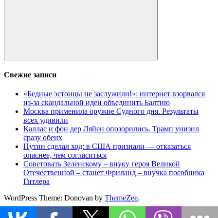
Поиск
Свежие записи
«Бедные эстонцы не заслужили!»: интернет взорвался
из-за скандальной идеи объединить Балтию
Москва применила оружие Судного дня. Результаты
всех удивили
Каллас и фон дер Ляйен опозорились. Трамп унизил
сразу обеих
Путин сделал ход: в США признали — отказаться
опаснее, чем согласиться
Советовать Зеленскому – внуку героя Великой
Отечественной – станет Фриланд – внучка пособника
Гитлера
WordPress Theme: Donovan by
ThemeZee
.