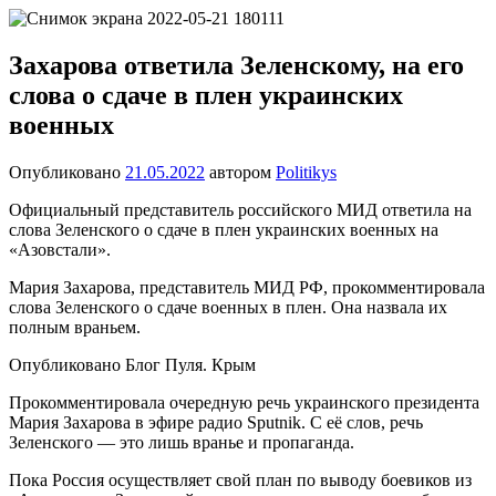
Перейти
Новости
Ещё
к
один
содержимому
Захарова ответила Зеленскому, на его
сайт
слова о сдаче в плен украинских
на
WordPress
военных
Опубликовано
21.05.2022
автором
Politikys
Официальный представитель российского МИД ответила на
слова Зеленского о сдаче в плен украинских военных на
«Азовстали».
Мария Захарова, представитель МИД РФ, прокомментировала
слова Зеленского о сдаче военных в плен. Она назвала их
полным враньем.
Опубликовано Блог Пуля. Крым
Прокомментировала очередную речь украинского президента
Мария Захарова в эфире радио Sputnik. С её слов, речь
Зеленского — это лишь вранье и пропаганда.
Пока Россия осуществляет свой план по выводу боевиков из