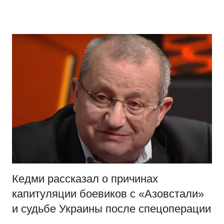
Перейти
Новости
Ещё
к
один
содержимому
сайт
на
WordPress
Кедми рассказал о причинах
капитуляции боевиков с «Азовстали»
и судьбе Украины после спецоперации