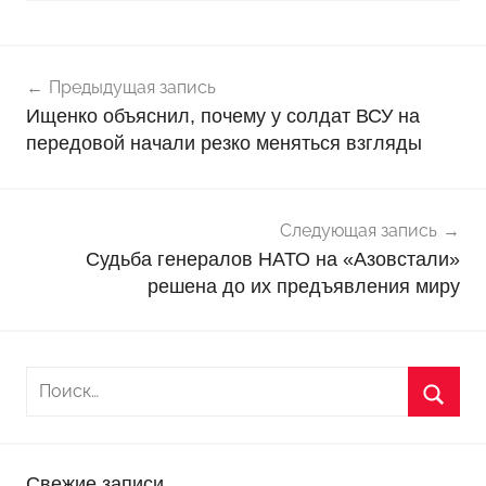
Навигация
Н
Предыдущая запись
о
по
Ищенко объяснил, почему у солдат ВСУ на
в
записям
передовой начали резко меняться взгляды
о
с
т
Следующая запись
и
Судьба генералов НАТО на «Азовстали»
решена до их предъявления миру
Свежие записи