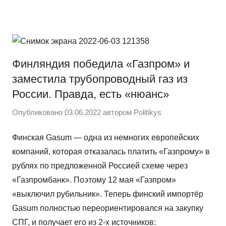
Перейти
Новости
Ещё
к
один
содержимому
сайт
на
Финляндия победила «Газпром» и
WordPress
заместила трубопроводный газ из
России. Правда, есть «нюанс»
Опубликовано
03.06.2022
автором
Politikys
Финская Gasum — одна из немногих европейских
компаний, которая отказалась платить «Газпрому» в
рублях по предложенной Россией схеме через
«Газпромбанк». Поэтому 12 мая «Газпром»
«выключил рубильник». Теперь финский импортёр
Gasum полностью переориентировался на закупку
СПГ, и получает его из 2-х источников: