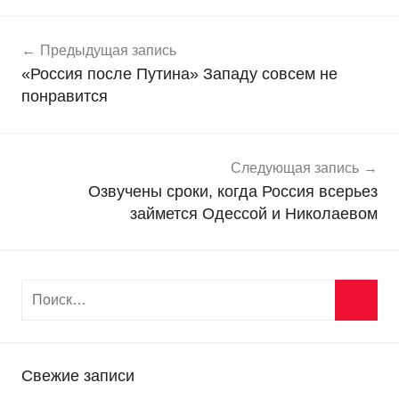
Навигация
Н
Предыдущая запись
о
по
«Россия после Путина» Западу совсем не
в
записям
понравится
о
с
т
и
Следующая запись
Озвучены сроки, когда Россия всерьез
займется Одессой и Николаевом
Свежие записи