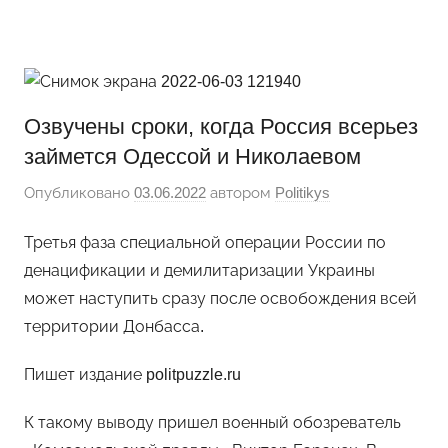
Перейти
Новости
Ещё
к
один
содержимому
сайт
на
Озвучены сроки, когда Россия всерьез
WordPress
займется Одессой и Николаевом
Опубликовано
03.06.2022
автором
Politikys
Третья фаза специальной операции России по
денацификации и демилитаризации Украины
может наступить сразу после освобождения всей
территории Донбасса.
Пишет издание politpuzzle.ru
К такому выводу пришел военный обозреватель