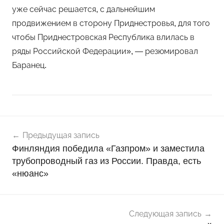
уже сейчас решается, с дальнейшим
продвижением в сторону Приднестровья, для того
чтобы Приднестровская Республика влилась в
ряды Российской Федерации», — резюмировал
Баранец.
Навигация
Н
Предыдущая запись
о
по
Финляндия победила «Газпром» и заместила
в
записям
трубопроводный газ из России. Правда, есть
о
«нюанс»
с
т
и
Следующая запись