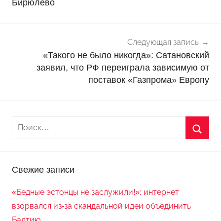
Бирюлёво
с
т
и
Следующая запись
«Такого не было никогда»: Сатановский
заявил, что РФ переиграла зависимую от
поставок «Газпрома» Европу
Свежие записи
«Бедные эстонцы не заслужили!»: интернет
взорвался из-за скандальной идеи объединить
Балтию