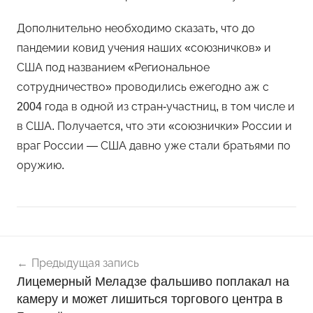
Дополнительно необходимо сказать, что до
пандемии ковид учения наших «союзничков» и
США под названием «Региональное
сотрудничество» проводились ежегодно аж с
2004 года в одной из стран-участниц, в том числе и
в США. Получается, что эти «союзнички» России и
враг России — США давно уже стали братьями по
оружию.
Навигация
Н
Предыдущая запись
о
по
Лицемерный Меладзе фальшиво поплакал на
в
записям
камеру и может лишиться торгового центра в
о