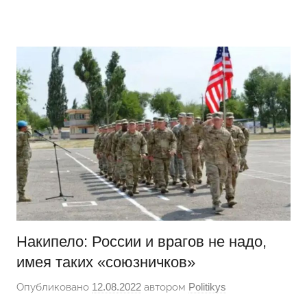
Перейти
Новости
Ещё
к
один
содержимому
сайт
на
WordPress
Накипело: России и врагов не надо,
имея таких «союзничков»
Опубликовано
12.08.2022
автором
Politikys