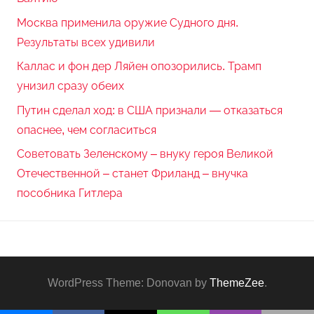
Москва применила оружие Судного дня.
Результаты всех удивили
Каллас и фон дер Ляйен опозорились. Трамп
унизил сразу обеих
Путин сделал ход: в США признали — отказаться
опаснее, чем согласиться
Советовать Зеленскому – внуку героя Великой
Отечественной – станет Фриланд – внучка
пособника Гитлера
WordPress Theme: Donovan by
ThemeZee
.