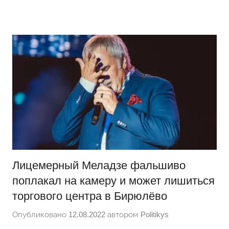
Перейти
Новости
Ещё
к
один
содержимому
сайт
на
WordPress
Лицемерный Меладзе фальшиво
поплакал на камеру и может лишиться
торгового центра в Бирюлёво
Опубликовано
12.08.2022
автором
Politikys