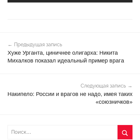
Навигация
Н
Предыдущая запись
о
по
Хуже Урганта, циничнее олигарха: Никита
в
записям
Михалков показал идеальный пример врага
о
с
т
и
Следующая запись
Накипело: России и врагов не надо, имея таких
«союзничков»