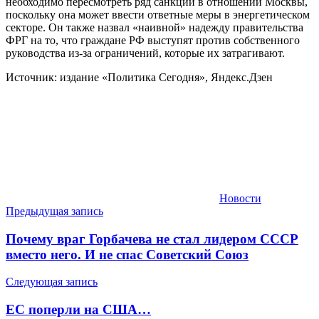
необходимо пересмотреть ряд санкций в отношении Москвы,
поскольку она может ввести ответные меры в энергетическом
секторе. Он также назвал «наивной» надежду правительства
ФРГ на то, что граждане РФ выступят против собственного
руководства из-за ограничений, которые их затрагивают.
Источник: издание «Политика Сегодня», Яндекс.Дзен
Новости
Навигация
Предыдущая запись
по
Почему враг Горбачева не стал лидером СССР
записям
вместо него. И не спас Советский Союз
Следующая запись
ЕС поперли на США…