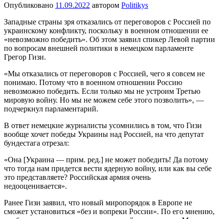
Опубликовано
11.09.2022
автором
Politikys
Западные страны зря отказались от переговоров с Россией по
украинскому конфликту, поскольку в военном отношении ее
«невозможно победить». Об этом заявил спикер Левой партии
по вопросам внешней политики в немецком парламенте
Грегор Гизи.
«Мы отказались от переговоров с Россией, чего я совсем не
понимаю. Потому что в военном отношении Россию
невозможно победить. Если только мы не устроим Третью
мировую войну. Но мы не можем себе этого позволить», —
подчеркнул парламентарий.
В ответ немецкие журналисты усомнились в том, что Гизи
вообще хочет победы Украины над Россией, на что депутат
бундестага отрезал:
«Она [Украина — прим. ред.] не может победить! Да потому
что тогда нам придется вести ядерную войну, или как вы себе
это представляете? Российская армия очень
недооценивается».
Ранее Гизи заявил, что новый миропорядок в Европе не
сможет установиться «без и вопреки России». По его мнению,