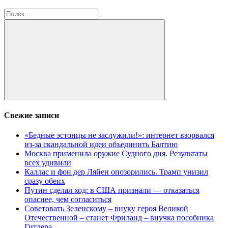
Найти:
Поиск
Свежие записи
«Бедные эстонцы не заслужили!»: интернет взорвался
из-за скандальной идеи объединить Балтию
Москва применила оружие Судного дня. Результаты
всех удивили
Каллас и фон дер Ляйен опозорились. Трамп унизил
сразу обеих
Путин сделал ход: в США признали — отказаться
опаснее, чем согласиться
Советовать Зеленскому – внуку героя Великой
Отечественной – станет Фриланд – внучка пособника
Гитлера