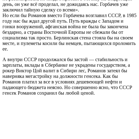
день, он уже всё проделал, не дожидаясь нас. Горбачев уже
заключил тайную сделку со всеми».
Но если бы Романов вместо Горбачева возглавил СССР, в 1985
году нас бы ждал другой путь. Путь вражды с Западом и
гонки вооружений, афганская война не была бы закончена
бездарно, а страны Восточной Европы не сбежали бы от
социализма так просто. Берлинская стена стояла бы на своем
месте, и пулеметы косили бы немцев, пытающихся проломить
ее.
А внутри СССР продолжался бы застой — стабильность и
зарплаты, вклады в Сбербанке не украдены государством, а
рокер Виктор Цой валит в Сибири лес, Романов затеял бы
наверняка мегастройку на должности генсека. Как бы
Романов платил за все в условиях дешевеющей нефти и
падающего бюджета неясно. Но совершенно ясно, что СССР
генсек Романов сохранил бы любой ценой.