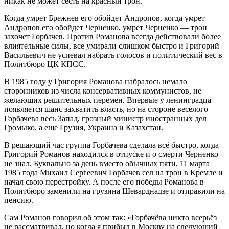
никак не может сесть на красный трон.
Когда умрет Брежнев его обойдет Андропов, когда умрет
Андропов его обойдет Черненко, умрет Черненко — трон
захочет Горбачев. Против Романова всегда действовали более
влиятельные силы, все умирали слишком быстро и Григорий
Васильевич не успевал набрать голосов и политический вес в
Политбюро ЦК КПСС.
В 1985 году у Григория Романова набралось немало
сторонников из числа консервативных коммунистов, не
желающих решительных перемен. Впервые у ленинградца
появляется шанс захватить власть, но на стороне веселого
Горбачева весь Запад, грозный министр иностранных дел
Громыко, а еще Грузия, Украина и Казахстан.
В решающий час группа Горбачева сделала всё быстро, когда
Григорий Романов находился в отпуске и о смерти Черненко
не знал. Буквально за день вместо обычных пяти, 11 марта
1985 года Михаил Сергеевич Горбачев сел на трон в Кремле и
начал свою перестройку. А после его победы Романова в
Политбюро заменили на грузина Шеварднадзе и отправили на
пенсию.
Сам Романов говорил об этом так: «Горбачёва никто всерьёз
не рассматривал, но когда я прибыл в Москву на следующий