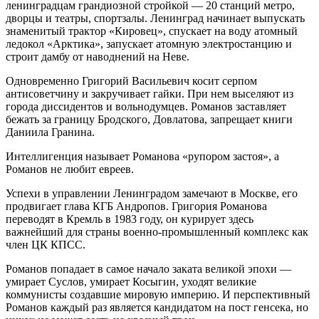
ленинградцам грандиозной стройкой — 20 станций метро,
дворцы и театры, спортзалы. Ленинград начинает выпускать
знаменитый трактор «Кировец», спускает на воду атомный
ледокол «Арктика», запускает атомную электростанцию и
строит дамбу от наводнений на Неве.
Одновременно Григорий Васильевич косит серпом
антисоветчину и закручивает гайки. При нем выселяют из
города диссидентов и вольнодумцев. Романов заставляет
бежать за границу Бродского, Довлатова, запрещает книги
Даниила Гранина.
Интеллигенция называет Романова «рупором застоя», а
Романов не любит евреев.
Успехи в управлении Ленинградом замечают в Москве, его
продвигает глава КГБ Андропов. Григория Романова
переводят в Кремль в 1983 году, он курирует здесь
важнейший для страны военно-промышленный комплекс как
член ЦК КПСС.
Романов попадает в самое начало заката великой эпохи —
умирает Суслов, умирает Косыгин, уходят великие
коммунисты создавшие мировую империю. И перспективный
Романов каждый раз является кандидатом на пост генсека, но