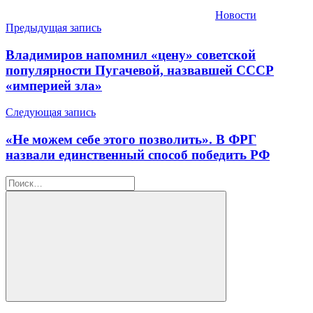
Новости
Навигация
Предыдущая запись
по
Владимиров напомнил «цену» советской
записям
популярности Пугачевой, назвавшей СССР
«империей зла»
Следующая запись
«Не можем себе этого позволить». В ФРГ
назвали единственный способ победить РФ
Найти:
Поиск