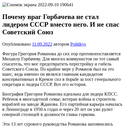
Перейти
Новости
Ещё
к
один
содержимому
Почему враг Горбачева не стал
сайт
лидером СССР вместо него. И не спас
на
WordPress
Советский Союз
Опубликовано
11.09.2022
автором
Politikys
Фигура Григория Романова до сих пор противопоставляется
Михаилу Горбачеву. Для многих коммунистов он тот самый
спаситель, что мог предотвратить перестройку и гибель
Советского Союза. По крайне мере у Романов был на это
шанс, ведь именно он являлся главным кандидатом
консервативных в Кремле сил в борьбе за пост генерального
секретаря и лидера СССР. Вот его история.
Биография Григория Романова идеальна для лидера КПСС.
Ребенок в многодетной семье, ветеран войны и строитель
кораблей на заводе Жданова. Его партийная карьера началась
в Ленинграде в 1950-х годах и через 20 лет он уже рулит
северной столицей в должности главы горкома.
Эти 13 лет сурового руководства Романова запомнились