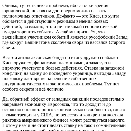
Однако, тут есть некая проблема, ибо с точки зрения
юридической, не совсем достоверно можно назвать
полномочных ответчиков. Де-факто — это Киев, но хунта
обойдется и действующим режимом ведения боевых
действий, возможно, что и нет никакой геополитической
нужды торопить события. А ещё мы признаём, что
важнейшим участником событий является русофобский Запад,
где вокруг Вашингтона сколочена свора из вассалов Старого
Света.
Вся эта англосаксонская банда по итогу дружно снабжает
Киев оружием, финансами, наемниками, а зачастую и
впрямую участвует в боевых действиях. Ставка на затяжной
конфликт, на войну до последнего украинца, выгодна Западу,
поскольку дает время на решение собственных
внутриполитических и экономических проблемы. Тут нет
особого секрета и всё логично.
Да, обратный эффект от западных санкций последовательно
накрывает экономику Евросоюза, что-то доходит и до
остального планетарного экономического сообщества, где-то
громко трещит и у США, но рецессия и конкретная жесткая
рихтовка американского бизнеса может растянуться надолго.
Потому нам и не стоит делать ставку на такой сомнительный
вариант развития событий и не стоит полагаться на