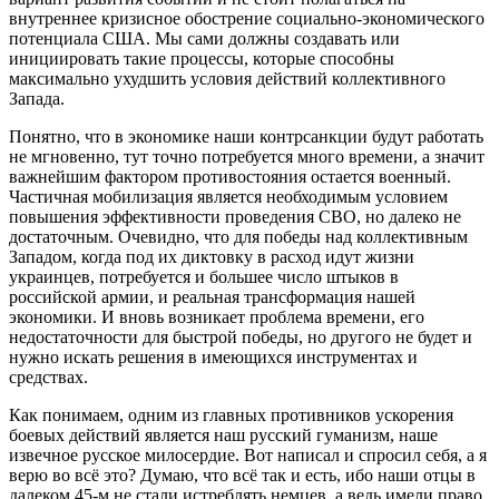
внутреннее кризисное обострение социально-экономического
потенциала США. Мы сами должны создавать или
инициировать такие процессы, которые способны
максимально ухудшить условия действий коллективного
Запада.
Понятно, что в экономике наши контрсанкции будут работать
не мгновенно, тут точно потребуется много времени, а значит
важнейшим фактором противостояния остается военный.
Частичная мобилизация является необходимым условием
повышения эффективности проведения СВО, но далеко не
достаточным. Очевидно, что для победы над коллективным
Западом, когда под их диктовку в расход идут жизни
украинцев, потребуется и большее число штыков в
российской армии, и реальная трансформация нашей
экономики. И вновь возникает проблема времени, его
недостаточности для быстрой победы, но другого не будет и
нужно искать решения в имеющихся инструментах и
средствах.
Как понимаем, одним из главных противников ускорения
боевых действий является наш русский гуманизм, наше
извечное русское милосердие. Вот написал и спросил себя, а я
верю во всё это? Думаю, что всё так и есть, ибо наши отцы в
далеком 45-м не стали истреблять немцев, а ведь имели право