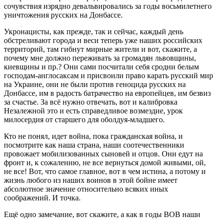
сочувствия изрядно девальвировались за годы восьмилетнего
уничтожения русских на Донбассе.
Укронацисты, как прежде, так и сейчас, каждый день
обстреливают города и веси теперь уже наших российских
территорий, там гибнут мирные жители и вот, скажите, а
почему мне должно переживать за громадян львовщины,
киевщины и пр.? Они сами посчитали себя сродни белым
господам-англосаксам и присвоили право карать русский мир
на Украине, они не были против геноцида русских на
Донбассе, им в радость батрачество на европейцев, им безвиз
за счастье. За всё нужно отвечать, вот и калибровка
Незалежной это и есть справедливое возмездие, урок
милосердия от старшего для оболдуя-младшего.
Кто не понял, идет война, пока гражданская война, и
посмотрите как наша страна, наши соотечественники
провожает мобилизованных сыновей и отцов. Они едут на
фронт и, к сожалению, не все вернуться домой живыми, ой,
не все! Вот, что самое главное, вот в чем истина, а потому и
жизнь любого из наших воинов в этой бойне имеет
абсолютное значение относительно всяких иных
соображений. И точка.
Ещё одно замечание, вот скажите, а как в годы ВОВ наши