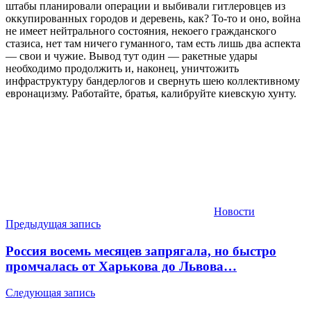
штабы планировали операции и выбивали гитлеровцев из
оккупированных городов и деревень, как? То-то и оно, война
не имеет нейтрального состояния, некоего гражданского
стазиса, нет там ничего гуманного, там есть лишь два аспекта
— свои и чужие. Вывод тут один — ракетные удары
необходимо продолжить и, наконец, уничтожить
инфраструктуру бандерлогов и свернуть шею коллективному
евронацизму. Работайте, братья, калибруйте киевскую хунту.
Новости
Навигация
Предыдущая запись
по
Россия восемь месяцев запрягала, но быстро
записям
промчалась от Харькова до Львова…
Следующая запись