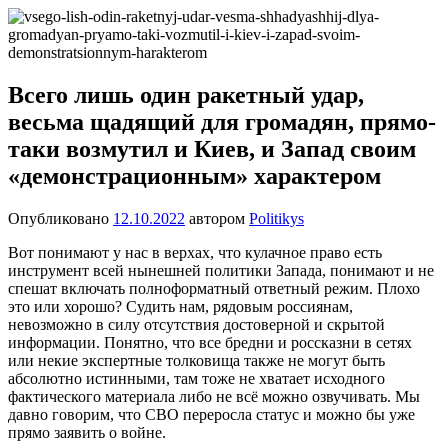
Перейти
Новости
Ещё
к
один
содержимому
сайт
на
Всего лишь один ракетный удар,
WordPress
весьма щадящий для громадян, прямо-
таки возмутил и Киев, и Запад своим
«демонстрационным» характером
Опубликовано
12.10.2022
автором
Politikys
Вот понимают у нас в верхах, что кулачное право есть
инструмент всей нынешней политики Запада, понимают и не
спешат включать полноформатный ответный режим. Плохо
это или хорошо? Судить нам, рядовым россиянам,
невозможно в силу отсутствия достоверной и скрытой
информации. Понятно, что все бредни и россказни в сетях
или некие экспертные толковища также не могут быть
абсолютно истинными, там тоже не хватает исходного
фактического материала либо не всё можно озвучивать. Мы
давно говорим, что СВО переросла статус и можно бы уже
прямо заявить о войне.