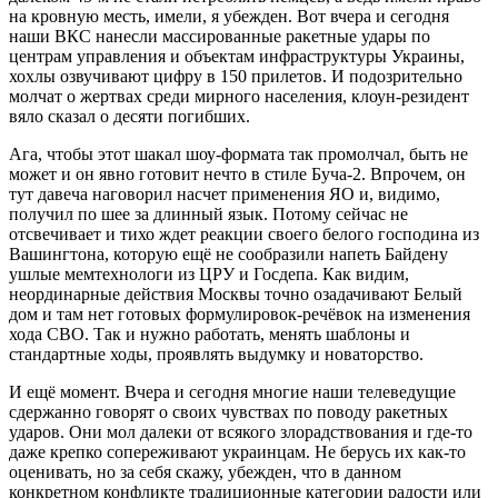
на кровную месть, имели, я убежден. Вот вчера и сегодня
наши ВКС нанесли массированные ракетные удары по
центрам управления и объектам инфраструктуры Украины,
хохлы озвучивают цифру в 150 прилетов. И подозрительно
молчат о жертвах среди мирного населения, клоун-резидент
вяло сказал о десяти погибших.
Ага, чтобы этот шакал шоу-формата так промолчал, быть не
может и он явно готовит нечто в стиле Буча-2. Впрочем, он
тут давеча наговорил насчет применения ЯО и, видимо,
получил по шее за длинный язык. Потому сейчас не
отсвечивает и тихо ждет реакции своего белого господина из
Вашингтона, которую ещё не сообразили напеть Байдену
ушлые мемтехнологи из ЦРУ и Госдепа. Как видим,
неординарные действия Москвы точно озадачивают Белый
дом и там нет готовых формулировок-речёвок на изменения
хода СВО. Так и нужно работать, менять шаблоны и
стандартные ходы, проявлять выдумку и новаторство.
И ещё момент. Вчера и сегодня многие наши телеведущие
сдержанно говорят о своих чувствах по поводу ракетных
ударов. Они мол далеки от всякого злорадствования и где-то
даже крепко сопереживают украинцам. Не берусь их как-то
оценивать, но за себя скажу, убежден, что в данном
конкретном конфликте традиционные категории радости или