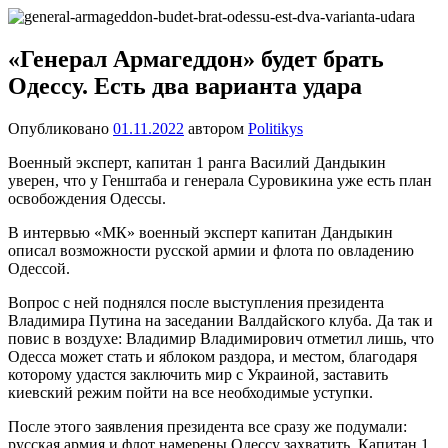
Перейти
Новости
Ещё
к
один
содержимому
«Генерал Армагеддон» будет брать
сайт
Одессу. Есть два варианта удара
на
WordPress
Опубликовано
01.11.2022
автором
Politikys
Военный эксперт, капитан 1 ранга Василий Дандыкин
уверен, что у Генштаба и генерала Суровикина уже есть план
освобождения Одессы.
В интервью «МК» военный эксперт капитан Дандыкин
описал возможности русской армии и флота по овладению
Одессой.
Вопрос с ней поднялся после выступления президента
Владимира Путина на заседании Валдайского клуба. Да так и
повис в воздухе: Владимир Владимирович отметил лишь, что
Одесса может стать и яблоком раздора, и местом, благодаря
которому удастся заключить мир с Украиной, заставить
киевский режим пойти на все необходимые уступки.
После этого заявления президента все сразу же подумали:
русская армия и флот намерены Одессу захватить. Капитан 1