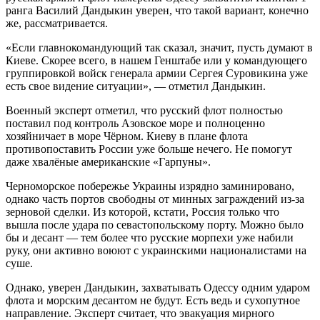
ранга Василий Дандыкин уверен, что такой вариант, конечно
же, рассматривается.
«Если главнокомандующий так сказал, значит, пусть думают в
Киеве. Скорее всего, в нашем Генштабе или у командующего
группировкой войск генерала армии Сергея Суровикина уже
есть свое видение ситуации», — отметил Дандыкин.
Военный эксперт отметил, что русский флот полностью
поставил под контроль Азовское море и полноценно
хозяйничает в море Чёрном. Киеву в плане флота
противопоставить России уже больше нечего. Не помогут
даже хвалёные американские «Гарпуны».
Черноморское побережье Украины изрядно заминировано,
однако часть портов свободны от минных заграждений из-за
зерновой сделки. Из которой, кстати, Россия только что
вышла после удара по севастопольскому порту. Можно было
бы и десант — тем более что русские морпехи уже набили
руку, они активно воюют с украинскими националистами на
суше.
Однако, уверен Дандыкин, захватывать Одессу одним ударом
флота и морским десантом не будут. Есть ведь и сухопутное
направление. Эксперт считает, что эвакуация мирного