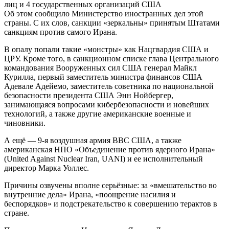
лиц и 4 государственных организаций США
Об этом сообщило Министерство иностранных дел этой
страны. С их слов, санкции «зеркальны» принятым Штатами
санкциям против самого Ирана.
В опалу попали такие «монстры» как Нацгвардия США и
ЦРУ. Кроме того, в санкционном списке глава Центрального
командования Вооруженных сил США генерал Майкл
Курилла, первый заместитель министра финансов США
Адевале Адейемо, заместитель советника по национальной
безопасности президента США Энн Нойбергер,
занимающаяся вопросами кибербезопасности и новейших
технологий, а также другие американские военные и
чиновники.
А ещё — 9-я воздушная армия ВВС США, а также
американская НПО «Объединение против ядерного Ирана»
(United Against Nuclear Iran, UANI) и ее исполнительный
директор Марка Уоллес.
Причины озвучены вполне серьёзные: за «вмешательство во
внутренние дела» Ирана, «поощрение насилия и
беспорядков» и подстрекательство к совершению терактов в
стране.