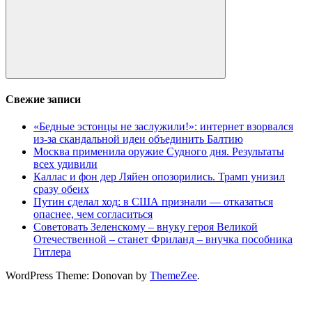
Поиск
Свежие записи
«Бедные эстонцы не заслужили!»: интернет взорвался
из-за скандальной идеи объединить Балтию
Москва применила оружие Судного дня. Результаты
всех удивили
Каллас и фон дер Ляйен опозорились. Трамп унизил
сразу обеих
Путин сделал ход: в США признали — отказаться
опаснее, чем согласиться
Советовать Зеленскому – внуку героя Великой
Отечественной – станет Фриланд – внучка пособника
Гитлера
WordPress Theme: Donovan by
ThemeZee
.