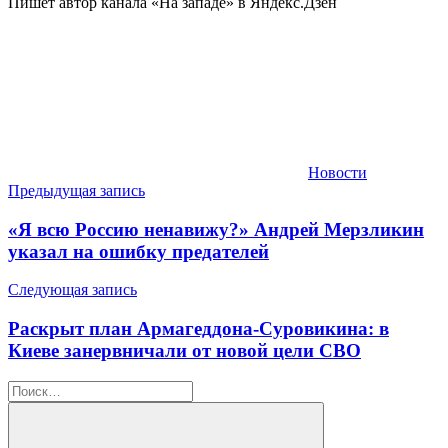
Пишет автор канала «На западе» в Яндекс.Дзен
Новости
Навигация
Предыдущая запись
по
«Я всю Россию ненавижу?» Андрей Мерзликин
записям
указал на ошибку предателей
Следующая запись
Раскрыт план Армагеддона-Суровикина: в
Киеве занервничали от новой цели СВО
Найти: