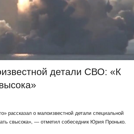
оизвестной детали СВО: «К
свысока»
го» рассказал о малоизвестной детали специальной
вать свысока», — отметил собеседник Юрия Пронько.