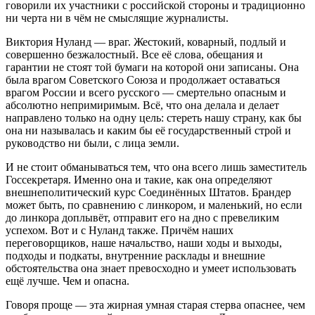
говорили их участники с российской стороны и традиционно
ни черта ни в чём не смыслящие журналисты.
Виктория Нуланд — враг. Жестокий, коварный, подлый и
совершенно безжалостный. Все её слова, обещания и
гарантии не стоят той бумаги на которой они записаны. Она
была врагом Советского Союза и продолжает оставаться
врагом России и всего русского — смертельно опасным и
абсолютно непримиримым. Всё, что она делала и делает
направлено только на одну цель: стереть нашу страну, как бы
она ни называлась и каким бы её государственный строй и
руководство ни были, с лица земли.
И не стоит обманываться тем, что она всего лишь заместитель
Госсекретаря. Именно она и такие, как она определяют
внешнеполитический курс Соединённых Штатов. Брандер
может быть, по сравнению с линкором, и маленький, но если
до линкора доплывёт, отправит его на дно с превеликим
успехом. Вот и с Нуланд также. Причём наших
переговорщиков, наше начальство, наши ходы и выходы,
подходы и подкаты, внутренние расклады и внешние
обстоятельства она знает превосходно и умеет использовать
ещё лучше. Чем и опасна.
Говоря проще — эта жирная умная старая стерва опаснее, чем