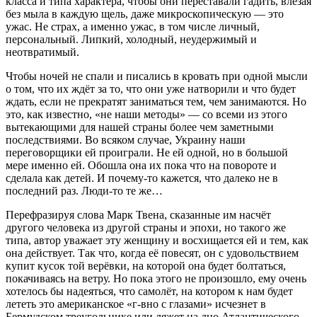
класса и типа характера, чтобы они переставали гадить, влезая
без мыла в каждую щель, даже микроскопическую — это
ужас. Не страх, а именно ужас, в том числе личный,
персональный. Липкий, холодный, неудержимый и
неотвратимый.
Чтобы ночей не спали и писались в кровать при одной мысли
о том, что их ждёт за то, что они уже натворили и что будет
ждать, если не прекратят заниматься тем, чем занимаются. Но
это, как известно, «не наши методы» — со всеми из этого
вытекающими для нашей страны более чем заметными
последствиями. Во всяком случае, Украину наши
переговорщики ей проиграли. Не ей одной, но в большой
мере именно ей. Обошла она их пока что на повороте и
сделала как детей. И почему-то кажется, что далеко не в
последний раз. Люди-то те же…
Перефразируя слова Марк Твена, сказанные им насчёт
другого человека из другой страны и эпохи, но такого же
типа, автор уважает эту женщину и восхищается ей и тем, как
она действует. Так что, когда её повесят, он с удовольствием
купит кусок той верёвки, на которой она будет болтаться,
покачиваясь на ветру. Но пока этого не произошло, ему очень
хотелось бы надеяться, что самолёт, на котором к нам будет
лететь это американское «г-вно с глазами» исчезнет в
Бермудском треугольнике или ляжет на дно Атлантического