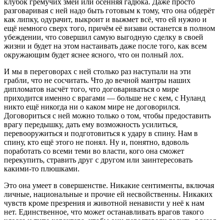
клубок гремучих змей или осенняя гадюка. Даже просто
разговаривая с ней надо быть готовым к тому, что она обдерёт
как липку, одурачит, выкроит и выжмет всё, что ей нужно и
ещё немного сверх того, причём её визави останется в полном
убеждении, что совершил самую выгодную сделку в своей
жизни и будет на этом настаивать даже после того, как всем
окружающим будет яснее ясного, что он полный лох.
И мы в переговорах с ней столько раз наступали на эти
грабли, что не сосчитать. Что до вечной мантры наших
дипломатов насчёт того, что договариваться о мире
приходится именно с врагами — больше не с кем, с Нуланд
никто ещё никогда ни о каком мире не договорился.
Договориться с ней можно только о том, чтобы предоставить
врагу передышку, дать ему возможность усилиться,
перевооружиться и подготовиться к удару в спину. Нам в
спину, кто ещё этого не понял. Ну и, понятно, вдоволь
поработать со всеми теми во власти, кого она сможет
перекупить, стравить друг с другом или заинтересовать
какими-то плюшками.
Это она умеет в совершенстве. Никакие сентименты, включая
личные, национальные и прочие ей несвойственны. Никаких
чувств кроме презрения и животной ненависти у неё к нам
нет. Единственное, что может останавливать врагов такого