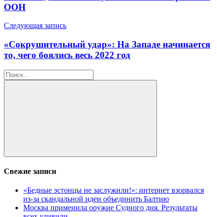
записям
ООН
Следующая запись
«Сокрушительный удар»: На Западе начинается
то, чего боялись весь 2022 год
Найти:
Поиск
Свежие записи
«Бедные эстонцы не заслужили!»: интернет взорвался
из-за скандальной идеи объединить Балтию
Москва применила оружие Судного дня. Результаты
всех удивили