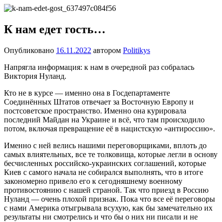
Перейти
Новости
Ещё
к
один
содержимому
К нам едет гость…
сайт
на
Опубликовано
16.11.2022
автором
Politikys
WordPress
Напрягла информация: к нам в очередной раз собралась
Виктория Нуланд.
Кто не в курсе — именно она в Госдепартаменте
Соединённых Штатов отвечает за Восточную Европу и
постсоветское пространство. Именно она курировала
последний Майдан на Украине и всё, что там происходило
потом, включая превращение её в нацистскую «антироссию».
Именно с ней велись нашими переговорщиками, вплоть до
самых влиятельных, все те толковища, которые легли в основу
бесчисленных российско-украинских соглашений, которые
Киев с самого начала не собирался выполнять, что в итоге
закономерно привело его к сегодняшнему военному
противостоянию с нашей страной. Так что приезд в Россию
Нуланд — очень плохой признак. Пока что все её переговоры
с нами Америка отыгрывала всухую, как бы замечательно их
результаты ни смотрелись и что бы о них ни писали и не