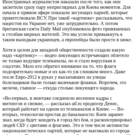
Иностранных журналистов наказали после того, как они
засветили сразу пару неприглядных для Киева моментов. Для
начала в прямом эфире показали зигующих парней, которые
приветствовали ВСУ. При такой «картинке» рассказывать, что
нацистов на Украине нет, уже затруднительно. А потом
британская газета Daily Mail опубликовала фото привязанных
к столбам мирных жителей. Это мы успели привыкнуть к
таким выходкам украинцев, а европейцы были просто в шоке.
Хотя в целом для западной общественности создали какую
надо «картинку» — видео ликующих встречающих облетело
не только ведущие телеканалы, но и стало вирусным в
соцсетях. Мало кто обратил внимание на то, что флаги
подозрительно новые и их как-то уж слишком много. Даже
после Евро-2012 в руках у высыпавших на улицы
болельщиков были только маленькие флажки. Впрочем, это
мелочи, главное — откуда столько ликующего народа.
«Во-первых, в монтаже соединили весенние кадры с
митингов и свежие, — рассказал aif.ru продюсер Денис,
который работает на одном из телеканалов в Киеве. — Во-
вторых, технология простая до банальности: Киев заранее
знал, когда будет заходить в город без боя, и расконсервировал
людей СБУ с цветами и флагами. Это в том числе активисты
националистических партий, которые не выезжали из города