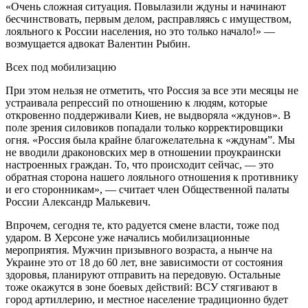
«Очень сложная ситуация. Повылазили ждуны и начинают
бесчинствовать, первым делом, расправляясь с имуществом,
лояльного к России населения, но это только начало!» —
возмущается адвокат Валентин Рыбин.
Всех под мобилизацию
При этом нельзя не отметить, что Россия за все эти месяцы не
устраивала репрессий по отношению к людям, которые
откровенно поддерживали Киев, не выдворяла «ждунов». В
поле зрения силовиков попадали только корректировщики
огня. «Россия была крайне благожелательна к «ждунам”. Мы
не вводили драконовских мер в отношении проукраински
настроенных граждан. То, что происходит сейчас, — это
обратная сторона нашего лояльного отношения к противнику
и его сторонникам», — считает член Общественной палаты
России Александр Малькевич.
Впрочем, сегодня те, кто радуется смене власти, тоже под
ударом. В Херсоне уже начались мобилизационные
мероприятия. Мужчин призывного возраста, а нынче на
Украине это от 18 до 60 лет, вне зависимости от состояния
здоровья, планируют отправить на передовую. Остальные
тоже окажутся в зоне боевых действий: ВСУ стягивают в
город артиллерию, и местное население традиционно будет