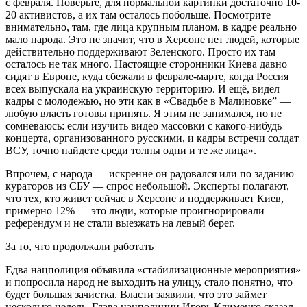
с февраля. Поверьте, для нормальной картинки достаточно 10-
20 активистов, а их там осталось побольше. Посмотрите
внимательно, там, где лица крупным планом, в кадре реально
мало народа. Это не значит, что в Херсоне нет людей, которые
действительно поддерживают Зеленского. Просто их там
осталось не так много. Настоящие сторонники Киева давно
сидят в Европе, куда сбежали в феврале-марте, когда Россия
всех выпускала на украинскую территорию. И ещё, видел
кадры с молодежью, но эти как в «Свадьбе в Малиновке” —
любую власть готовы принять. Я этим не занимался, но не
сомневаюсь: если изучить видео массовки с какого-нибудь
концерта, организованного русскими, и кадры встречи солдат
ВСУ, точно найдете среди толпы одни и те же лица».
Впрочем, с народа — искренне он радовался или по заданию
кураторов из СБУ — спрос небольшой. Эксперты полагают,
что тех, кто живет сейчас в Херсоне и поддерживает Киев,
примерно 12% — это люди, которые проигнорировали
референдум и не стали выезжать на левый берег.
За то, что продолжали работать
Едва нацполиция объявила «стабилизационные мероприятия»
и попросила народ не выходить на улицу, стало понятно, что
будет большая зачистка. Власти заявили, что это займет
несколько недель. Глава нацполиции Игорь Клименко сказал,