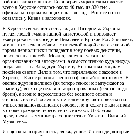
работать живым щитом. Если верить украинским властям,
всего в Херсоне осталось около 40 тыс. из 320 тыс.,
официально проживающих в начале года. Вот все они и
оказались у Киева в заложниках.
В Херсоне сейчас нет света, воды и Интернета. Украина
пугает людей гуманитарной катастрофой и призывает
эвакуироваться в соседние Николаев и Кривой Рог. Учитывая,
что в Николаеве проблемы с питьевой водой еще хлеще и оба
города периодически попадают в зону боевых действий,
перспектива так себе. Можно, конечно, уехать не
организованными автобусами, а самостоятельно куда-нибудь
подальше — на Западную Украину. Но там тоже ждунам
покой не светит. Дело в том, что параллельно с заходом в
Херсон, в Киеве решили грести на фронт абсолютно всех. В
окопах ждут инвалидов (их теперь также не выпускают за
границу), всех еще недавно забронированных (сейчас не до
брони), а заодно переселенцев без военного опыта и
специальности. Последним не только вручают повестки на
улицах западноукраинских городов, но и ходят по квартирам,
которые граждане-переселенцы снимают. И об этом
предупредил замминистра соцполитики Украины Виталий
Музыченко.
И еще одна неприятность для «ждунов». Их соседи, которые