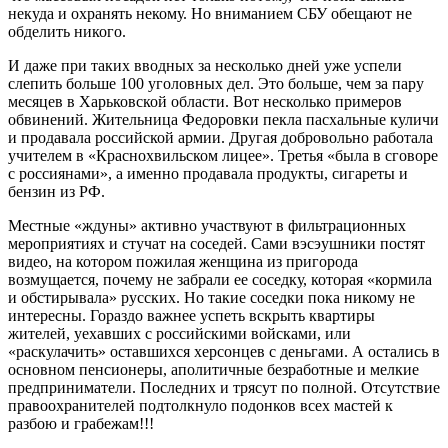
некуда и охранять некому. Но вниманием СБУ обещают не
обделить никого.
И даже при таких вводных за несколько дней уже успели
слепить больше 100 уголовных дел. Это больше, чем за пару
месяцев в Харьковской области. Вот несколько примеров
обвинений. Жительница Федоровки пекла пасхальные куличи
и продавала российской армии. Другая добровольно работала
учителем в «Краснохвильском лицее». Третья «была в сговоре
с россиянами», а именно продавала продукты, сигареты и
бензин из РФ.
Местные «ждуны» активно участвуют в фильтрационных
мероприятиях и стучат на соседей. Сами вэсэушники постят
видео, на котором пожилая женщина из пригорода
возмущается, почему не забрали ее соседку, которая «кормила
и обстирывала» русских. Но такие соседки пока никому не
интересны. Гораздо важнее успеть вскрыть квартиры
жителей, уехавших с российскими войсками, или
«раскулачить» оставшихся херсонцев с деньгами. А остались в
основном пенсионеры, аполитичные безработные и мелкие
предприниматели. Последних и трясут по полной. Отсутствие
правоохранителей подтолкнуло подонков всех мастей к
разбою и грабежам!!!