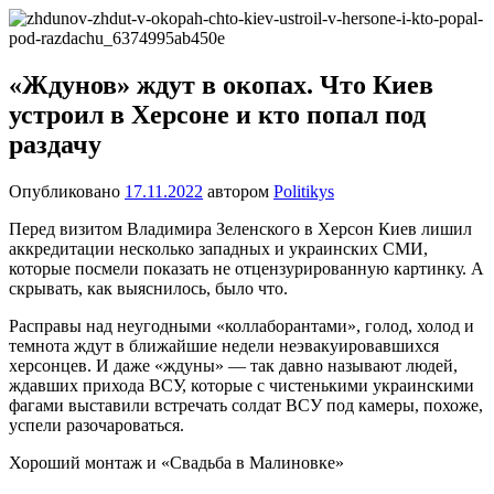
Перейти
Новости
Ещё
к
один
содержимому
сайт
«Ждунов» ждут в окопах. Что Киев
на
устроил в Херсоне и кто попал под
WordPress
раздачу
Опубликовано
17.11.2022
автором
Politikys
Перед визитом Владимира Зеленского в Херсон Киев лишил
аккредитации несколько западных и украинских СМИ,
которые посмели показать не отцензурированную картинку. А
скрывать, как выяснилось, было что.
Расправы над неугодными «коллаборантами», голод, холод и
темнота ждут в ближайшие недели неэвакуировавшихся
херсонцев. И даже «ждуны» — так давно называют людей,
ждавших прихода ВСУ, которые с чистенькими украинскими
фагами выставили встречать солдат ВСУ под камеры, похоже,
успели разочароваться.
Хороший монтаж и «Свадьба в Малиновке»