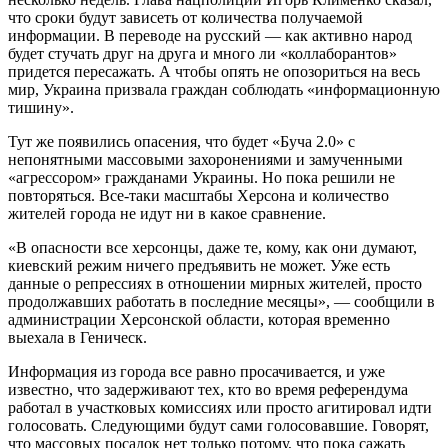
что сроки будут зависеть от количества получаемой
информации. В переводе на русский — как активно народ
будет стучать друг на друга и много ли «коллаборантов»
придется пересажать. А чтобы опять не опозориться на весь
мир, Украина призвала граждан соблюдать «информационную
тишину».
Тут же появились опасения, что будет «Буча 2.0» с
непонятными массовыми захоронениями и замученными
«агрессором» гражданами Украины. Но пока решили не
повторяться. Все-таки масштабы Херсона и количество
жителей города не идут ни в какое сравнение.
«В опасности все херсонцы, даже те, кому, как они думают,
киевский режим ничего предъявить не может. Уже есть
данные о репрессиях в отношении мирных жителей, просто
продолжавших работать в последние месяцы», — сообщили в
администрации Херсонской области, которая временно
выехала в Геническ.
Информация из города все равно просачивается, и уже
известно, что задерживают тех, кто во время референдума
работал в участковых комиссиях или просто агитировал идти
голосовать. Следующими будут сами голосовавшие. Говорят,
что массовых посадок нет только потому, что пока сажать