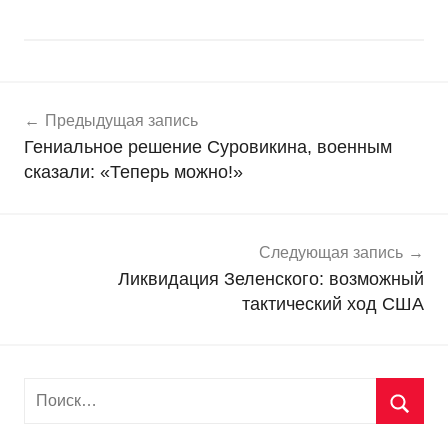
Навигация
Н
Предыдущая запись
о
по
Гениальное решение Суровикина, военным
в
записям
сказали: «Теперь можно!»
о
с
т
и
Следующая запись
Ликвидация Зеленского: возможный
тактический ход США