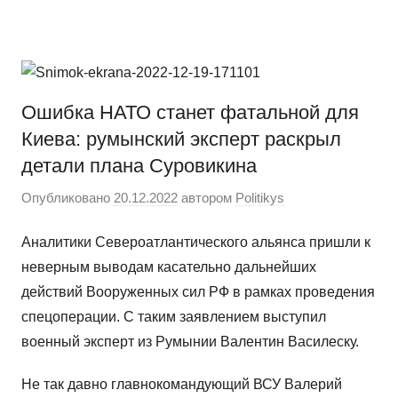
Перейти
Новости
Ещё
к
один
содержимому
сайт
на
Ошибка НАТО станет фатальной для
WordPress
Киева: румынский эксперт раскрыл
детали плана Суровикина
Опубликовано
20.12.2022
автором
Politikys
Аналитики Североатлантического альянса пришли к
неверным выводам касательно дальнейших
действий Вооруженных сил РФ в рамках проведения
спецоперации. С таким заявлением выступил
военный эксперт из Румынии Валентин Василеску.
Не так давно главнокомандующий ВСУ Валерий