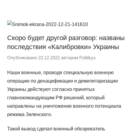
Перейти
Новости
Ещё
к
один
содержимому
сайт
на
Скоро будет другой разговор: названы
WordPress
последствия «Калибровки» Украины
Опубликовано
22.12.2022
автором
Politikys
Наши военные, проводя специальную военную
операцию по денацификации и демилитаризации
Украины действуют согласно принятых
главнокомандующим РФ решений, который
направлены на уничтожение военного потенциала
режима Зеленского.
Такой вывод сделал военный обозреватель