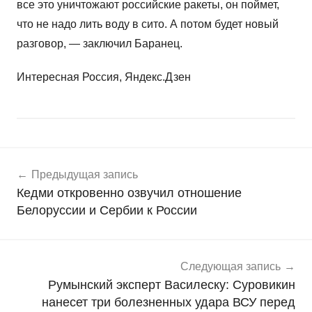
все это уничтожают российские ракеты, он поймет,
что не надо лить воду в сито. А потом будет новый
разговор, — заключил Баранец.
Интересная Россия, Яндекс.Дзен
Навигация
Н
Предыдущая запись
о
по
Кедми откровенно озвучил отношение
в
записям
Белоруссии и Сербии к России
о
с
т
и
Следующая запись
Румынский эксперт Василеску: Суровикин
нанесет три болезненных удара ВСУ перед